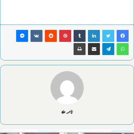
لينكدإن
بينتيريست
ماسنجر
واتساب
تيلقرام
مشاركة عبر البريد
طباعة
تامر طه