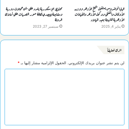
البابا تواضروس يستقبل شيخ الأزهر ووزير
محافظ الإسكندرية يشدد علي شن حملات دورية
الأوقاف والمفتي ووكيل الأزهر والقيادات
ومفاجئة للتصدي لكافة صور التعديات علي أملاك
الأزهرية للتهنئة بعيد الميلاد
الدولة
يناير 4, 2025
سبتمبر 27, 2023
اترك تعليقاً
لن يتم نشر عنوان بريدك الإلكتروني.
الحقول الإلزامية مشار إليها بـ
*
ا
ل
ت
ع
ل
ي
ق