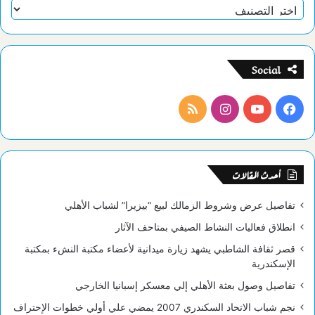
تصنيفات
Social
فيسبوك
يوتيوب
انستقرام
ملخص
الموقع
RSS
أحدث المقالات
تفاصيل عرض وشروط الزمالك لبيع “بيزيرا” لشباب الأهلي
انطلاق فعاليات النشاط الصيفي بمتاحف الآثار
قصر ثقافة الشاطبي يشهد زيارة ميدانية لأعضاء مكتبة النشء بمكتبة
الإسكندرية
تفاصيل وصول بعثة الأهلي إلي معسكر إسبانيا الخارجي
نجم شباب الاتحاد السكندري 2007 يمضي علي أولي خطوات الإحتراف