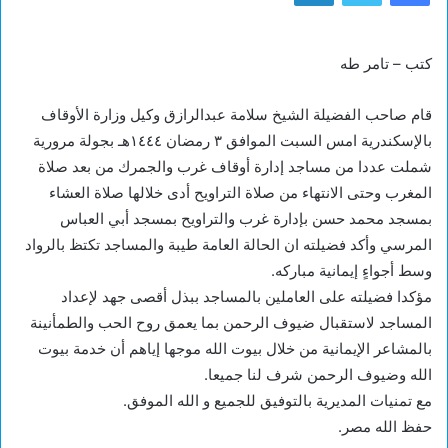
كتب – تامر طه
قام صاحب الفضيلة الشيخ سلامة عبدالرازق وكيل وزارة الأوقاف
بالإسكندرية امس السبت الموافق ٣ رمضان ١٤٤٤هـ بجولة مرورية
شملت عددا من مساجد إدارة أوقاف غرب والجمرك من بعد صلاة
المغرب وحتى الانتهاء من صلاة التراويح أدى خلالها صلاة العشاء
بمسجد محمد حسن بإدارة غرب والتراويح بمسجد أبي العباس
المرسي وأكد فضيلته ان الحالة العامة طيبة والمساجد تكتظ بالرواد
وسط أجواءٍ إيمانية مباركه.
مؤكدا فضيلته على العاملين بالمساجد ببذل أقصى جهد لإعداد
المساجد لاستقبال ضيوف الرحمن بما يعمق روح الحب والطمأنينة
بالمشاعر الإيمانية من خلال بيوت الله موجها إياهم أن خدمة بيوت
الله وضيوف الرحمن شرف لنا جميعا.
مع تمنيات المديرية بالتوفيق للجميع و الله الموفق.
حفظ الله مصر.