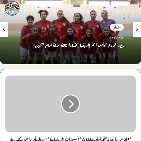
اخبار
منذ يومين
مصر تودع كأس أمم إفريقيا بخسارة ثالثة مزلة أمام نيجيريا
"علي مر الأجيال" في أولي حفلات " السهرات الرمضانية " ٦إبريل بأوبرا الإسكندرية