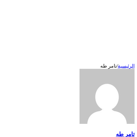
الرئيسية
/
تامر طه
تامر طه