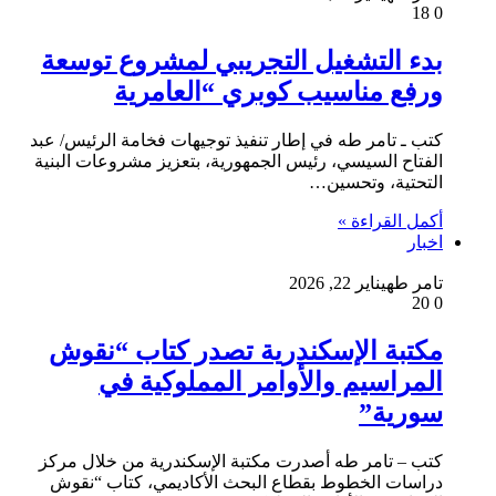
18
0
بدء التشغيل التجريبي لمشروع توسعة
ورفع مناسيب كوبري “العامرية
كتب ـ تامر طه ​في إطار تنفيذ توجيهات فخامة الرئيس/ عبد
الفتاح السيسي، رئيس الجمهورية، بتعزيز مشروعات البنية
التحتية، وتحسين…
أكمل القراءة »
اخبار
تامر طه
يناير 22, 2026
20
0
مكتبة الإسكندرية تصدر كتاب “نقوش
المراسيم والأوامر المملوكية في
سورية”
كتب – تامر طه أصدرت مكتبة الإسكندرية من خلال مركز
دراسات الخطوط بقطاع البحث الأكاديمي، كتاب “نقوش