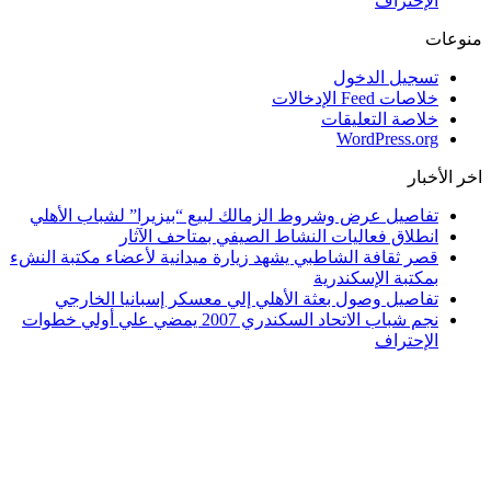
الإحتراف
منوعات
تسجيل الدخول
خلاصات Feed الإدخالات
خلاصة التعليقات
WordPress.org
اخر الأخبار
تفاصيل عرض وشروط الزمالك لبيع “بيزيرا” لشباب الأهلي
انطلاق فعاليات النشاط الصيفي بمتاحف الآثار
قصر ثقافة الشاطبي يشهد زيارة ميدانية لأعضاء مكتبة النشء
بمكتبة الإسكندرية
تفاصيل وصول بعثة الأهلي إلي معسكر إسبانيا الخارجي
نجم شباب الاتحاد السكندري 2007 يمضي علي أولي خطوات
الإحتراف