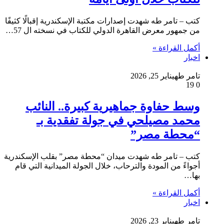
كتب – تامر طه شهدت إصدارات مكتبة الإسكندرية إقبالًا كثيفًا
من جمهور معرض القاهرة الدولي للكتاب في نسخته ال 57…
أكمل القراءة »
اخبار
تامر طه
يناير 25, 2026
19
0
وسط حفاوة جماهيرية كبيرة.. النائب
محمد مصيلحي في جولة تفقدية بـ
“محطة مصر”
كتب – تامر طه شهدت ميدان “محطة مصر” بقلب الإسكندرية
أجواءً من المودة والترحاب، خلال الجولة الميدانية التي قام
بها…
أكمل القراءة »
اخبار
تامر طه
يناير 23, 2026