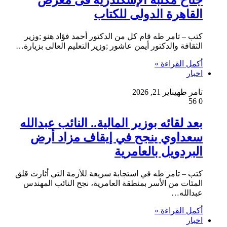
جناح مكتبة الإسكندرية فى معرض
القاهرة الدولى للكتاب
كتب – تامر طه قام كل من الدكتور أحمد فؤاد هنو ;وزير
الثقافة والدكتور أيمن عاشور ;وزير التعليم العالى بزيارة…
أكمل القراءة »
اخبار
تامر طه
يناير 21, 2026
56
0
بعد لقائه بوزير المالية.. النائب عبدالله
سعداوي ينجح في إيقاف مزاد أرض
البردويل بالعامرية
كتب – تامر طه في استجابة سريعة للأزمة التي أثارت قلق
المئات من الأسر بمنطقة العامرية، نجح النائب المهندس
عبدالله…
أكمل القراءة »
اخبار