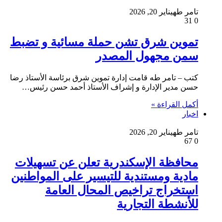
تامر طه
يناير 20, 2026
31
0
تموين شرق تشن حملة مسائية و تضبط
سمن مجهول المصدر
كتب – تامر طه قامت إدارة تموين شرق برئاسة الأستاذ رضا
حسن مدير الإدارة و إشراف الأستاذ أحمد حسن رئيس…
أكمل القراءة »
اخبار
تامر طه
يناير 20, 2026
67
0
محافظة الإسكندرية تعلن عن تسهيلات
مادية ومستندية للتيسير على المواطنين
استخراج تراخيص المحال العامة
للأنشطة التجارية