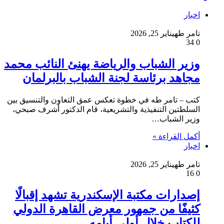
اخبار
تامر طه
يناير 25, 2026
34
0
وزير الشباب والرياضة يهنئ النائب محمد
مجاهد برئاسة لجنة الشباب بالبرلمان
كتب – تامر طه في خطوة تعكس عمق التعاون والتنسيق بين
السلطتين التنفيذية والتشريعية، قام الدكتور أشرف صبحي،
وزير الشباب…
أكمل القراءة »
اخبار
تامر طه
يناير 25, 2026
16
0
إصدارات مكتبة الإسكندرية تشهد إقبالًا
كثيفًا من جمهور معرض القاهرة الدولي
للكتاب خلال أولى أيامه