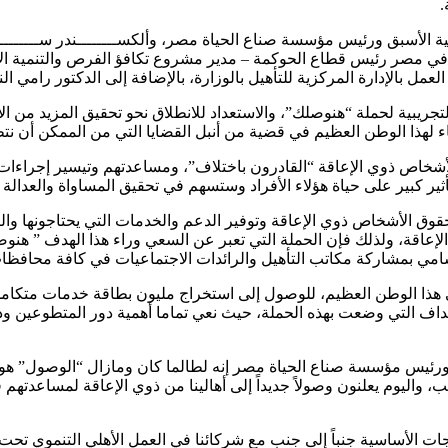
 الأسبق ورئيس مؤسسة صناع الحياة مصر، وألكســــــــندر ســـــــــــو
دولي في مصر رئيس قطاع الحوكمة – مدير مشروع تكافؤ الفرص والتنمية ا
 بالإدارة المركزية للتأهيل بالوزارة، بالإضافة إلى الدكتور رامي الن
ريبية لحملة “هنوصلك”، والاستعداد للانطلاق نحو تحقيق المزيد من الإن
نتماء لهذا الوطن العظيم في قضية من أنبل القضايا التي من الممكن أن 
أشخاص ذوي الإعاقة “القادرون باختلاف”، ومساعدتهم وتيسير إجراءات
ثير كبير على حياة هؤلاء الأفراد وستسهم في تحقيق المساواة والعدالة ا
وق الأشخاص ذوي الإعاقة وتوفير الدعم والخدمات التي يحتاجونها وال
قة، ولذلك فإن الحملة التي تعبر عن السعي وراء هذا الهدف ” هنوصلك 
امي بمشاركة مكاتب التأهيل والرائدات الاجتماعيات في كافة محافظ
تقي يهدف لتحضير مشاركة 15 ألفا من متطوعي هذا الوطن العظيم، للوصول إلى استخراج مليون بط
لأهداف التي وضعت بهذه الحملة، حيث نعي تماما أهمية دور المتطوعين
ق ورئيس مؤسسة صناع الحياة مصر إنه لطالما كان ومازال “الوصول” هو 
، واليوم يعلنون وصولاً جديداً إلى أهالينا من ذوي الإعاقة لمساعدت
ات الأساسية جنباً إلى جنب مع شركائنا في العمل الأهلي التنموي تح