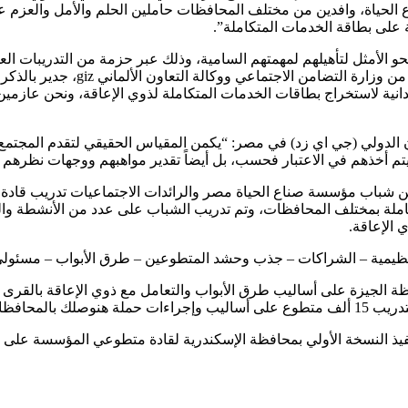
تطوع ومتطوعة من أبناء صناع الحياة، وافدين من مختلف المحافظات حاملين الحلم و
على بطاقة الخدمات المتكاملة”.
الأمثل لتأهيلهم لمهمتهم السامية، وذلك عبر حزمة من التدريبات العمل
القائم في المدينة التعليمية في من
دانية لاستخراج بطاقات الخدمات المتكاملة لذوي الإعاقة، ونحن عازمين
تعاون الدولي (جي اي زد) في مصر: “يكمن المقياس الحقيقي لتقدم المج
م أخذهم في الاعتبار فحسب، بل أيضاً تقدير مواهبهم ووجهات نظرهم ا
ى على مدار 4 أيام وبمشاركة 1000 قائد متطوع من شباب مؤسسة صناع الحياة مصر والرائدات ا
ملة بمختلف المحافظات، وتم تدريب الشباب على عدد من الأنشطة والتع
 الإعاقة.
التنظيمية – الشراكات – جذب وحشد المتطوعين – طرق الأبواب – مسئو
ة الجيزة على أساليب طرق الأبواب والتعامل مع ذوي الإعاقة بالقرى
 المستهدفة.