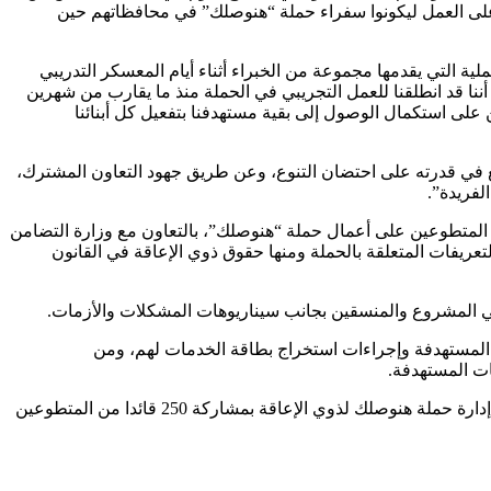
الأمل والعزم على العمل ليكونوا سفراء حملة “هنوصلك” في محافظاتهم حين
ية التي يقدمها مجموعة من الخبراء أثناء أيام المعسكر التدريبي
طقة 6 أكتوبر، ذلك بالشراكة مع كل من وزارة التضامن الاجتماعي ووكالة التعاون الألماني giz، جدير بالذكر أننا قد انطلقنا للعمل التجريبي في الحملة منذ ما يقارب من شهرين
 على استكمال الوصول إلى بقية مستهدفنا بتفعيل كل أبنائنا
تمع في قدرته على احتضان التنوع، وعن طريق جهود التعاون المشترك،
لفريدة”.
لاجتماعيات تدريب قادة المتطوعين على أعمال حملة “هنوصلك”، بالتعاون مع وزارة التضامن
ريفات المتعلقة بالحملة ومنها حقوق ذوي الإعاقة في القانون
لي المشروع والمنسقين بجانب سيناريوهات المشكلات والأزمات.
 المستهدفة وإجراءات استخراج بطاقة الخدمات لهم، ومن
هذا ويعد الملتقى هو الثانى، حيث قامت مؤسسة صناع الحياة مصر بتنفيذ النسخة الأولي بمحافظة الإسكندرية لقادة متطوعي المؤسسة على إدارة حملة هنوصلك لذوي الإعاقة بمشاركة 250 قائدا من المتطوعين