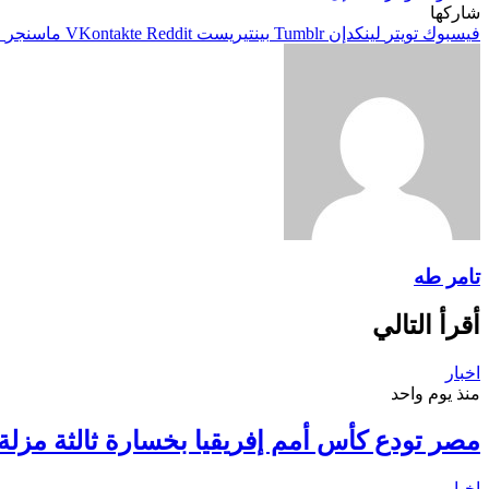
شاركها
فيسبوك
تويتر
لينكدإن
بينتيريست
ماسنجر
م
تامر طه
أقرأ التالي
اخبار
منذ يوم واحد
مصر تودع كأس أمم إفريقيا بخسارة ثالثة مزلة أ
اخبار