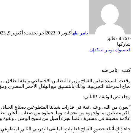
تامر طه
أكتوبر 9, 2023
آخر تحديث: أكتوبر 9, 2023
0
76
4 دقائق
شاركها
فيسبوك
تويتر
لينكدإن
كتب – تامر طه
وقعت السيدة نيفين القباج وزيرة التضامن الاجتماعي وثيقة انطلاق مبا
نجاح المرحلة التجريبية، وذلك بالتنسيق مع الهلال الأحمر المصري وم
وجاء نص الوثيقة كالتالي:
“بعون من الله، وعلى ثقة في قدرات شبابنا المتطوعين بصناع الحياة، وال
الكريمة تليق بما واجهوه من تحديات وما تحملوه من صعاب.. أُعلن انط
علامة مضيئة في مسيرة دعمنا لجزء أصيل من نسيج الوطن.. وبقوة وإ
جاء ذلك أثناء حضور القباج فعاليات الملتقى التدريبي الثاني لمتطوع