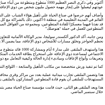
أكتوبر وفي ذكرى النصر العظيم 1000 م
عودتهم ليعملوا على إنجاز مهمة حصول مليون شخص من ذوي الإعاقة 
وأضاف أنهم حرصوا في صناع الحياة على تأهيل هؤلاء الشباب على النحو 
قد نفذنا فيهما معسكرًا للقادة المتطوعين، ومجموعة من القوافل المي
المتطوعين للعمل في حملة “هنوصلك”
ومن جانبه، أكد الدكتور ألكسندر سوليجا، مدير الوكالة الألمانية لل
نحطم الحواجز ونخلق مسارات للأشخاص ذوي الإعاقة، مما يضمن ألا يت
هذا واستهدف الملتق
الاجتماعي لمساعدة ذوي الإعاقة على استخراج بطاقة الخدمات المتكا
وتعريفات وأنواع الإعاقات ومبادىء إدارة الحالة وكيفية التعامل مع ذوي
كما تم تنفيذ ورش متخصصة من مكاتب التأهيل والمتابعة – اللوائح 
هذا وتضمن الملتقى تجارب ميدانية عملية بعدد من مراكز وقرى محافظ
المستهدفات للملتقى أن يقوم قادة المتطوعين المشاركون بالملتقى بتدريب 15 ألف متطوع على أساليب وإجراءات حملة هنوصلك بالمحافظات
خلال سبتمبر الماضي.