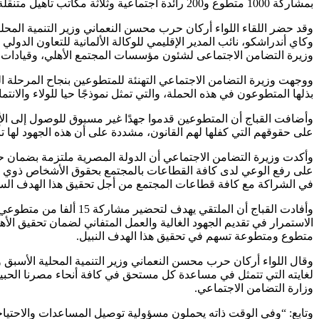
بمشاركة 1000 متطوع و200 رائدة اجتماعية وثلاثة مكاتب تأهيل متنقلة.
وقد حضر اللقاء اللواء أركان حرب محسن النعماني وزير التنمية المحلية
وكاي أندراشكو، نائب المدير الإقليمي للوكالة الألمانية للتعاون ال
وزيرة التضامن الاجتماعى لشئون مؤسسات المجتمع الأهلي، وقيادات العمل
ووجهت وزيرة التضامن الاجتماعي التهنئة للمتطوعين بنجاح المرحلة التج
بذلها المتطوعون في هذه الحملة، والتي تمثل نموذجًا حيا للولاء والا
وأضافت القباج أن المتطوعين قدموا جهدًا غير مسبوق للوصول إلى ال
على حقوقهم التي كفلها لهم القانون، مشددة على أن هذه الجهود لها تأ
وأكدت وزيرة التضامن الاجتماعي أن الدولة المصرية ملتزمة بضمان حق
على رفع الوعي لدى كافة القطاعات بالمجتمع بحقوق الأشخاص ذوي الإعا
في الشراكة مع كافة قطاعات المجتمع من أجل تحقيق هذا الهدف الس
وأفادت القباج أن المل
الاستمرار في تقديم الجهود الغالية والعمل المتفاني لضمان تحقيق ا
متطوع ومتطوعة تسهم في تحقيق هذا الهدف النبيل.
وقال اللواء أركان حرب محسن النعماني وزير التنمية المحلية الأسب
لغايته التي تتمثل في مساعدة كل مستحق في كافة أنحاء مصرنا الحبيب
وزارة التضامن الاجتماعي.
وتابع: “وفي الوقت ذاته يحملون مسؤولية توصيل المساعدات والاحتياج