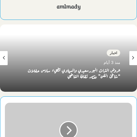
amlmady
اخبار
منذ 3 أيام
عروض التراث البورسعيدي والسيناوي تضيء سادس حفلات
“شاطئ الفن” بقصر ثقافة الشاطبي