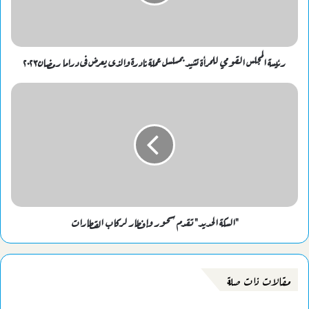
رئيسة المجلس القومي للمرأة تشيد بمسلسل عملة نادرة والذى يعرض فى دراما رمضان٢٠٢٣
"السكة الحديد" تقدم سحور وإفطار لركاب القطارات
مقالات ذات صلة