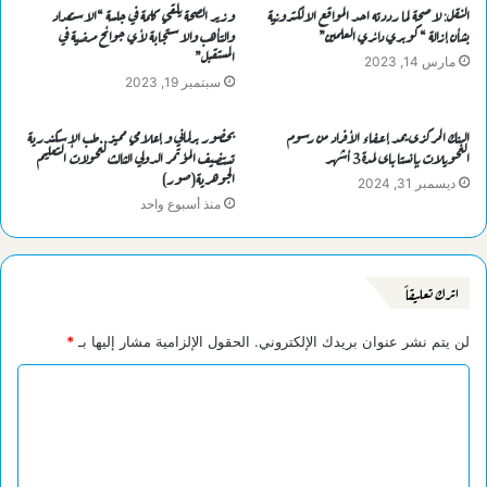
النقل: لاصحة لما رددته احد المواقع الالكترونية
وزير الصحة يلقي كلمة في جلسة “الاستعداد
بشأن إزالة “كوبري دائري العلمين”
والتأهب والاستجابة لأي جوائح مرضية في
المستقبل”
مارس 14, 2023
سبتمبر 19, 2023
البنك المركزى يمد إعفاء الأفراد من رسوم
بحضور برلماني و إعلامي مميز..طب الإسكندرية
التحويلات بإنستا باى لمدة 3 أشهر
تستضيف المؤتمر الدولي الثالث لتحولات التعليم
الجوهرية(صور)
ديسمبر 31, 2024
منذ أسبوع واحد
اترك تعليقاً
لن يتم نشر عنوان بريدك الإلكتروني.
الحقول الإلزامية مشار إليها بـ
*
ا
ل
ت
ع