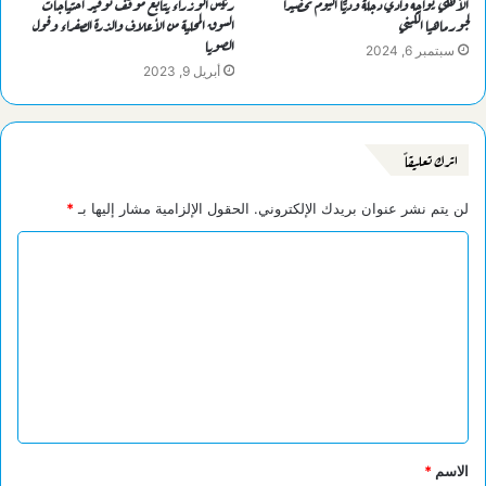
الأهلي يواجه وادي دجلة وديًّا اليوم تحضيرا
رئيس الوزراء يتابع موقف توفير احتياجات
لجورماهيا الكيني
السوق المحلية من الأعلاف والذرة الصفراء وفول
الصويا
سبتمبر 6, 2024
أبريل 9, 2023
اترك تعليقاً
لن يتم نشر عنوان بريدك الإلكتروني.
الحقول الإلزامية مشار إليها بـ
*
ا
ل
ت
ع
ل
ي
ق
الاسم
*
*