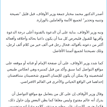
أصدر الدكتور محمد مختار جمعة وزير الأوقاف، قبل قليل “نصيحة
وتنبيه وتحذير” لجميع الأئمة والعاملين بالوزارة.
ونبه وزير الأوقاف، بداية على أن الدعوة بالقدوة أعلى درجة الدعوة
وأقربها للقبول فليحرص كل منا أن يكون داعيا بحاله وأخلاقه وأفعاله
أكثر من دعوته بأقواله، فحال رجل في ألف خير من كلام ألف لرجل،
وتلك نصيحتنا لجميع أئمتنا الأفاضل.
كما شدد وزير الأوقاف، على أن صفحة الإمام أو قناته أو موقعه على
مواقع التواصل كما سبق وأكد من قبل كمنبره وهي انعكاس طبيعي
لشخصيته ولا يمكن أن يكون للإنسان السوي شخصيتان متناقضتان
إحداهما في الواقع الحياتي والأخرى في العالم الافتراضي.
وقال وزير الأوقاف إن على كل من يتعامل مع مواقع التواصل أن
يدرك أنه عالم مفتوح وليس مغلقا كما يظن البعض وإن حاول ذلك،
فكما يحرص الإنسان على مظهره وينتقي كلامه وعباراته ويتحسس