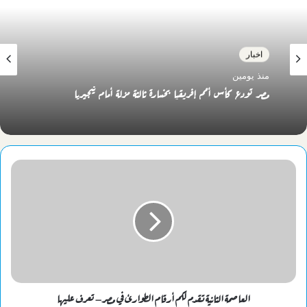
اخبار
منذ يومين
مصر تودع كأس أمم إفريقيا بخسارة ثالثة مزلة أمام نيجيريا
العاصمة الثانية تقدم لكم أرقام الطوارئ في مصر– تعرف عليها