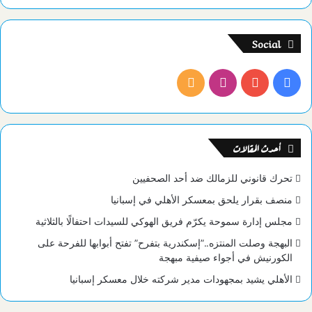
Social
فيسبوك
يوتيوب
انستقرام
ملخص
الموقع
RSS
أحدث المقالات
تحرك قانوني للزمالك ضد أحد الصحفيين
منصف بقرار يلحق بمعسكر الأهلي في إسبانيا
مجلس إدارة سموحة يكرّم فريق الهوكي للسيدات احتفالًا بالثلاثية
البهجة وصلت المنتزه..”إسكندرية بتفرح” تفتح أبوابها للفرحة على
الكورنيش في أجواء صيفية مبهجة
الأهلي يشيد بمجهودات مدير شركته خلال معسكر إسبانيا