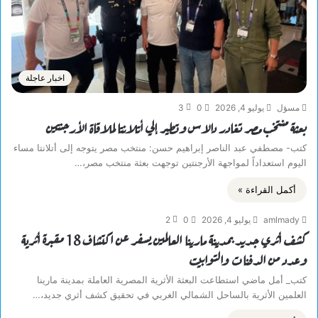
اخبار عاجلة
مسؤل
يوليو 4, 2026
0
3
بعثة منتخب مصر تغادر دالاس وتطير إلي أتلانتا لملاقاة الأرجنتين
كتب- مصطفي عبد الناصر إبراهيم حسن: منتخب مصر يتوجه إلى أتلانتا مساء
اليوم استعداداً لمواجهة الأرجنتين توجهت بعثة منتخب مصر،…
أكمل القراءة »
amlmady
يوليو 4, 2026
0
2
كشف أثري جديد بمدينة مارينا العالمين يسفر عن اكتشاف 18 مقبرة أثرية
وعدد من الدفنات والتوابيت
كتب_ أمل ماضي استطاعت البعثة الأثرية المصرية العاملة بمدينة مارينا
العلمين الأثرية بالساحل الشمالي الغربي في تحقيق كشف أثري جديد،…