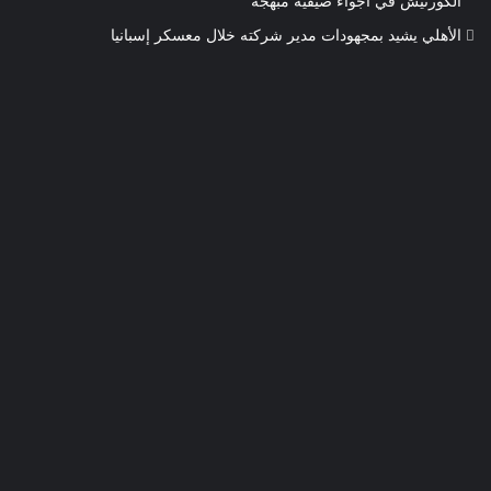
الكورنيش في أجواء صيفية مبهجة
الأهلي يشيد بمجهودات مدير شركته خلال معسكر إسبانيا