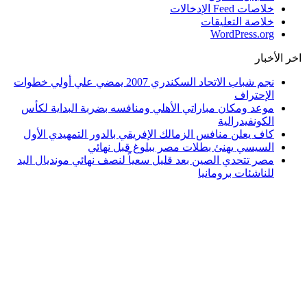
خلاصات Feed الإدخالات
خلاصة التعليقات
WordPress.org
اخر الأخبار
نجم شباب الاتحاد السكندري 2007 يمضي علي أولي خطوات
الإحتراف
موعد ومكان مباراتي الأهلي ومنافسه بضربة البداية لكأس
الكونفيدرالية
كاف يعلن منافس الزمالك الإفريقي بالدور التمهيدي الأول
السيسي يهنئ بطلات مصر ببلوغ قبل نهائي
مصر تتحدي الصين بعد قليل سعياً لنصف نهائي مونديال اليد
للناشئات برومانيا