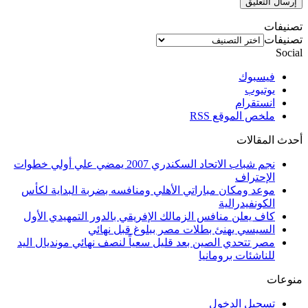
تصنيفات
تصنيفات
Social
فيسبوك
يوتيوب
انستقرام
ملخص الموقع RSS
أحدث المقالات
نجم شباب الاتحاد السكندري 2007 يمضي علي أولي خطوات
الإحتراف
موعد ومكان مباراتي الأهلي ومنافسه بضربة البداية لكأس
الكونفيدرالية
كاف يعلن منافس الزمالك الإفريقي بالدور التمهيدي الأول
السيسي يهنئ بطلات مصر ببلوغ قبل نهائي
مصر تتحدي الصين بعد قليل سعياً لنصف نهائي مونديال اليد
للناشئات برومانيا
منوعات
تسجيل الدخول