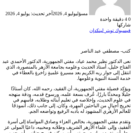
مسؤل
يوليو 4, 2026
آخر تحديث: يوليو 4, 2026
0
4
دقيقة واحدة
شاركها
فيسبوك
تويتر
لينكدإن
كتب- مصطفي عبد الناصر
نعى الدكتور نظير محمد عياد، مفتي الجمهورية، الدكتور الأحمدي عبد
الفتاح خليل، أستاذ الحديث وعلومه بجامعة الأزهر بالمنصورة، الذي
انتقل إلى جوار ربه الكريم بعد مسيرةٍ علميةٍ زاخرةٍ بالعطاء في
خدمة السنة النبوية وعلومها.
ويؤكد فضيلة مفتي الجمهورية، أن الفقيد، رحمه الله، كان أستاذًا
جليلًا ومحدثًا بارزًا، عُرف بسعة علمه، ورسوخ قدمه، ودقة منهجه
في علوم الحديث، وإخلاصه في تعليم أبنائه وطلابه، فأسهم في
تخريج أجيالٍ من الباحثين المهرة، وكان، إلى جانب ذلك، أنموذجًا
للعالم الأزهري المشهود له بأدبه الرفيع وتواضعه الجم.
وتقدم مفتي الجمهورية، بخالص العزاء وصادق المواساة إلى أسرة
الفقيد، وإلى علماء الأزهر الشريف وطلابه ومحبيه، داعيًا المولى عز
وجل أن يتغمده بواسع رحمته، وأن يسكنه فسيح جناته، وأن يجزيه