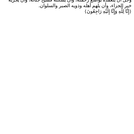
خير الجزاء، وأن يلهم أهله وذويه الصبر والسلوان.
{إِنَّا لِلَّهِ وَإِنَّا إِلَيْهِ رَاجِعُونَ}