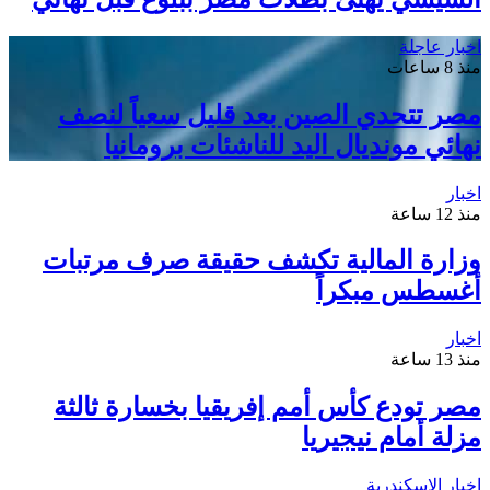
اخبار عاجلة
منذ 8 ساعات
مصر تتحدي الصين بعد قليل سعياً لنصف
نهائي مونديال اليد للناشئات برومانيا
اخبار
منذ 12 ساعة
وزارة المالية تكشف حقيقة صرف مرتبات
أغسطس مبكراً
اخبار
منذ 13 ساعة
مصر تودع كأس أمم إفريقيا بخسارة ثالثة
مزلة أمام نيجيريا
اخبار الاسكندرية