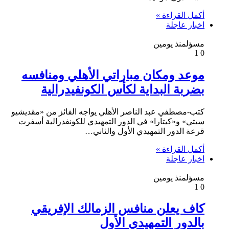
أكمل القراءة »
اخبار عاجلة
مسؤل
منذ يومين
1
0
موعد ومكان مباراتي الأهلي ومنافسه
بضربة البداية لكأس الكونفيدرالية
كتب-مصطفي عبد الناصر الأهلي يواجه الفائز من «مقديشيو
سيتي» و«كيتارا» في الدور التمهيدي للكونفدرالية أسفرت
قرعة الدور التمهيدي الأول والثاني…
أكمل القراءة »
اخبار عاجلة
مسؤل
منذ يومين
1
0
كاف يعلن منافس الزمالك الإفريقي
بالدور التمهيدي الأول