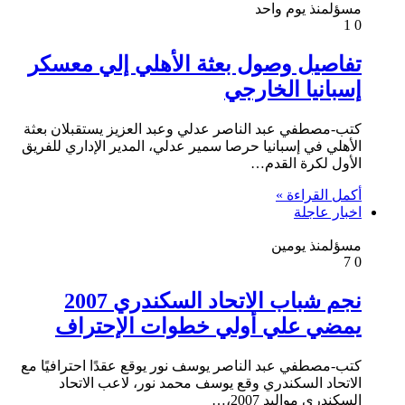
مسؤل
منذ يوم واحد
1
0
تفاصيل وصول بعثة الأهلي إلي معسكر
إسبانيا الخارجي
كتب-مصطفي عبد الناصر عدلي وعبد العزيز يستقبلان بعثة
الأهلي في إسبانيا حرصا سمير عدلي، المدير الإداري للفريق
الأول لكرة القدم…
أكمل القراءة »
اخبار عاجلة
مسؤل
منذ يومين
7
0
نجم شباب الاتحاد السكندري 2007
يمضي علي أولي خطوات الإحتراف
كتب-مصطفي عبد الناصر يوسف نور يوقع عقدًا احترافيًا مع
الاتحاد السكندري وقع يوسف محمد نور، لاعب الاتحاد
السكندري مواليد 2007،…