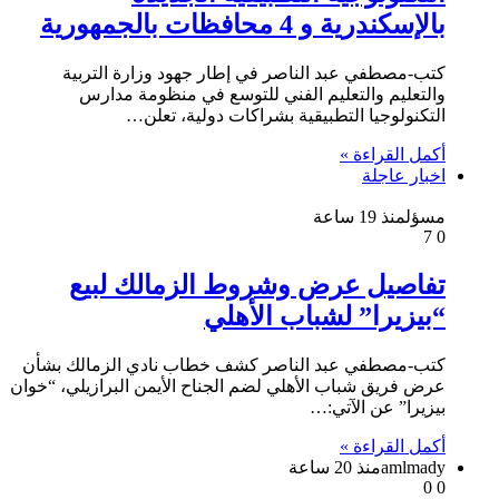
بالإسكندرية و 4 محافظات بالجمهورية
كتب-مصطفي عبد الناصر في إطار جهود وزارة التربية
والتعليم والتعليم الفني للتوسع في منظومة مدارس
التكنولوجيا التطبيقية بشراكات دولية، تعلن…
أكمل القراءة »
اخبار عاجلة
مسؤل
منذ 19 ساعة
7
0
تفاصيل عرض وشروط الزمالك لبيع
“بيزيرا” لشباب الأهلي
كتب-مصطفي عبد الناصر كشف خطاب نادي الزمالك بشأن
عرض فريق شباب الأهلي لضم الجناح الأيمن البرازيلي، “خوان
بيزيرا” عن الآتي:…
أكمل القراءة »
amlmady
منذ 20 ساعة
0
0