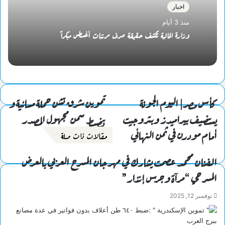
اخبار
منذ 3 أيام
وزارة المالية تكشف حقيقة صرف مرتبات أغسطس مبكراً
كأس مصر| اليوم الجونة
تموين شرق تشن حملة مسائية و
يستضيف بيراميدز وبتروجيت
تضبط سمن مجهول المصدر
أمام مودرن في ثمن النهائي
مقالات ذات صلة
الفنان محمد عصمت يشارك في مهرجان المسرح العربي بالعرض
المسرحي “مرآة وجرس إنذار”
نوفمبر 12, 2025