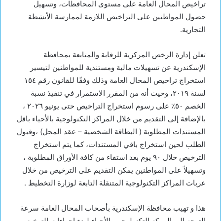
تراخيص المحال العامة على مستوى المحافظات، وتسهيل
حصول المواطنين على التراخيص اللازمة لممارسة الأنشطة
التجارية.
تعلن إدارة الرخص المركزية للرقابة والمتابعة بمحافظة
الإسكندرية عن تسهيلات مالية ومستندية للمواطنين لتيسير
استخراج تراخيص المحال العامة وذلك وفقًا للقانون رقم ١٥٤
لسنة ٢٠١٩، وحيث أنه من المقرر الاستمرار في تنفيذ نسبة
الخصم ٥٠٪؜ على رسوم استخراج التراخيص حتى يونيو ٢٠٢٦ ،
بالإضافة إلى التقديم من خلال المراكز التكنولوجية بالأحياء باقل
المستندات المطلوبة ( البطاقة الشخصية – عقد المحل) ،وقبول
الطلب لحين استخراج باقي المستندات، كما يتم استخراج
الترخيص خلال ٩٠ يوم بعد استفاء من كافة الأوراق المطلوبة ،
وتسهيلاً على المواطنين يمكن التقديم على الترخيص من خلال
عربات المراكز التكنولوجية المتنقلة التابعة لوزارة التخطيط .
هذا و تهيب محافظة الإسكندرية بأصحاب المحال العامة سرعة
التوجه إلى المركز التكنولوجي بالأحياء لبدء إجراءات الترخيص