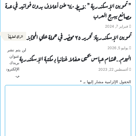
” تموين الإسكندرية ” :ضبط ٦٤٠ طن أعلاف بدون فواتير في عدة
مصانع ببرج العرب
فبراير 7, 2024
تموين الإسكندرية: تحرير ٣٥ محضر في حملة علي المخابز
اترك تعليقاً
يوليو 5, 2026
لن يتم نشر
اليوم..هشام عباس يحيى حفلا غنائيا بـ مكتبة الإسكندرية
عنوان
بريدك
الإلكترون
أغسطس 22, 2023
ي.
الحقول الإلزامية مشار إليها بـ
*
ا
ل
ت
ع
ل
ي
ق
*