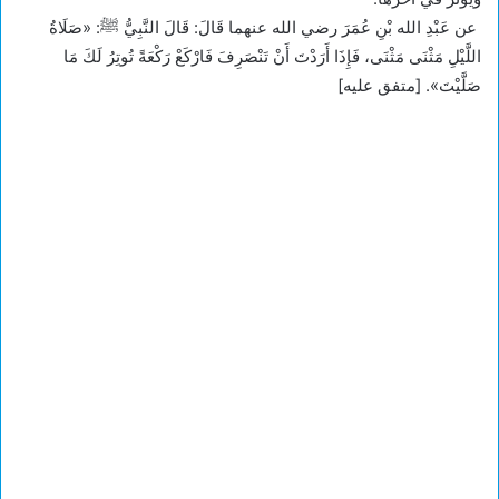
عن عَبْدِ الله بْنِ عُمَرَ رضي الله عنهما قَالَ: قَالَ النَّبِيُّ ﷺ: «صَلَاةُ
اللَّيْلِ مَثْنَى مَثْنَى، فَإِذَا أَرَدْتَ أَنْ تَنْصَرِفَ فَارْكَعْ رَكْعَةً تُوتِرُ لَكَ مَا
صَلَّيْتَ». [متفق عليه]