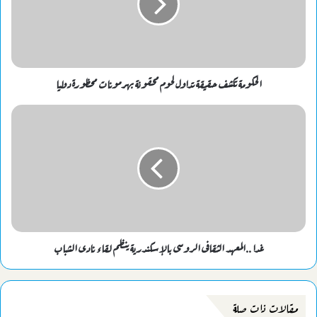
الحكومة تكشف حقيقة تداول لحوم محقونة بهرمونات محظورة دوليا
غدا ..المعهد الثقافى الروسى بالإسكندرية ينظم لقاء نادى الشباب
مقالات ذات صلة