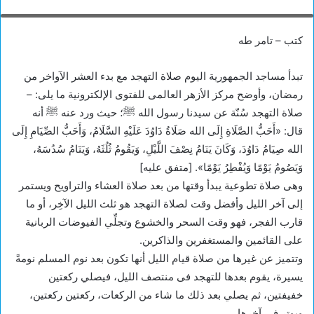
### on 2016-06-27 23:33:28Z | | ÿÿÿÿý;
كتب – تامر طه
تبدأ مساجد الجمهورية اليوم صلاة التهجد مع بدء العشر الآواخر من
رمضان، وأوضح مركز الأزهر العالمى للفتوى الإلكترونية ما يلى: –
صلاة التهجد سُنّة عن سيدنا رسول الله ﷺ؛ حيث ورد عنه ﷺ أنه
قال: «أَحَبُّ الصَّلَاةِ إِلَى الله صَلَاةُ دَاوُدَ عَلَيْهِ السَّلَامُ، وَأَحَبُّ الصِّيَامِ إِلَى
الله صِيَامُ دَاوُدَ، وَكَانَ يَنَامُ نِصْفَ اللَّيْلِ، وَيَقُومُ ثُلُثَهُ، وَيَنَامُ سُدُسَهُ،
وَيَصُومُ يَوْمًا وَيُفْطِرُ يَوْمًا». [متفق عليه]
وهى صلاة تطوعية يبدأ وقتها من بعد صلاة العشاء والتراويح ويستمر
إلى آخر الليل وأفضل وقت لصلاة التهجد هو ثلث الليل الآخِر، أو ما
قارب الفجر، فهو وقت السحر والخشوع وتجلِّي الفيوضات الربانية
على القائمين والمستغفرين والذاكرين.
وتتميز عن غيرها من صلاة قيام الليل أنها تكون بعد نوم المسلم نومةً
يسيرة، يقوم بعدها للتهجد فى منتصف الليل، فيصلي ركعتين
خفيفتين، ثم يصلي بعد ذلك ما شاء من الركعات، ركعتين ركعتين،
ويوتر في آخرها.