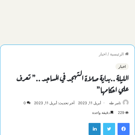
الرئيسية
/
اخبار
اخبار
الليلة ..بداية صلاة التهجد في المساجد ..” تعرف
علي احكامها”
تامر طه
أبريل 11, 2023
آخر تحديث: أبريل 11, 2023
0
229
دقيقة واحدة
فيسبوك
تويتر
لينكدإن
Image processed by CodeCarvings Piczard ### FREE Community Edition