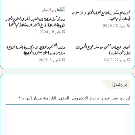
تموين الإسكندرية تتابع أعمال المخابز و الأسواق
في ثالث أيام العيد
بروتوكول تعاون بين المعهد القومي لعلوم البحار
والسلطة الدولية لقاع البحار التابعة للأمم المتحدة
أبريل 12, 2024
يناير 18, 2024
اليوم.. التضامن تنتهي من سفر حجاج الجمعيات
وزير التعليم ومحافظ الإسكندرية يشهدا افتتاح ٩
للأراضى المقدسة
مدارس جديدة على مستوى المحافظة
يونيو 22, 2023
أكتوبر 5, 2025
اترك تعليقاً
لن يتم نشر عنوان بريدك الإلكتروني.
الحقول الإلزامية مشار إليها بـ
*
ا
ل
ت