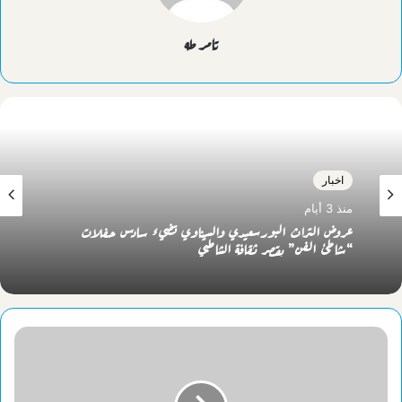
تامر طه
اخبار
منذ 3 أيام
عروض التراث البورسعيدي والسيناوي تضيء سادس حفلات
“شاطئ الفن” بقصر ثقافة الشاطبي