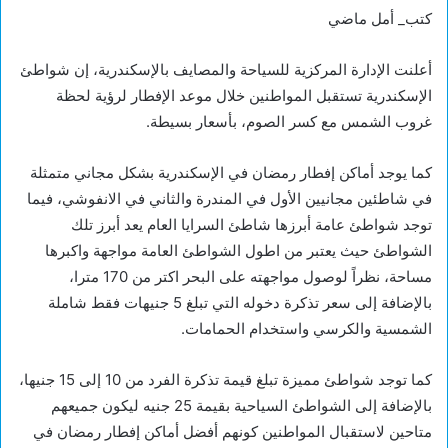
كتب_ أمل ماضي
أعلنت الإدارة المركزية للسياحة والمصايف بالإسكندرية، إن شواطئ
الإسكندرية تستقبل المواطنين خلال موعد الإفطار لرؤية لحظة
غروب الشمس مع كسر الصوم، بأسعار بسيطة.
كما يوجد أماكن إفطار رمضان في الإسكندرية بشكل مجاني متمثلة
في شاطئين مجانيين الأول في المندرة والثاني في الانفوشي، فيما
توجد شواطئ عامة أبرزها شاطئ السرايا العام يعد أبرز تلك
الشواطئ حيث يعتبر من اطول الشواطئ العامة مواجهة واكبرها
مساحة، نظراً لوصول مواجهته على البحر اكتر من 170 مترا،
بالإضافة إلى سعر تذكرة دخوله التي تبلغ 5 جنيهات فقط شاملة
الشمسية والكرسي واستخدام الحمامات.
كما توجد شواطئ مميزة تبلغ قيمة تذكرة الفرد من 10 إلى 15 جنيها،
بالإضافة إلى الشواطئ السياحية بقيمة 25 جنيه ليكون جميعهم
متاحين لاستقبال المواطنين كونهم أفضل أماكن إفطار رمضان في