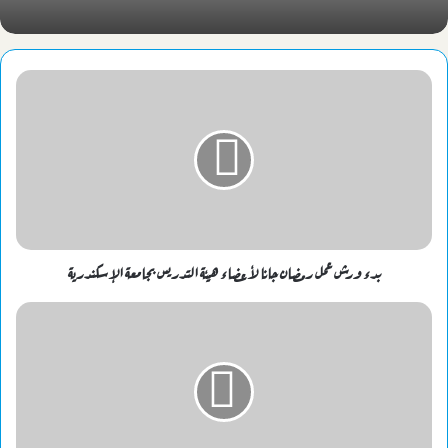
بدء ورش عمل رمضان جانا لأعضاء هيئة التدريس بجامعة الإسكندرية