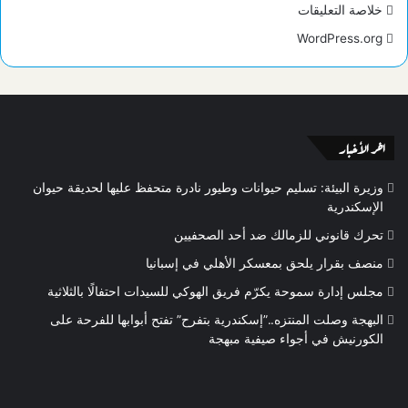
خلاصة التعليقات
WordPress.org
اخر الأخبار
وزيرة البيئة: تسليم حيوانات وطيور نادرة متحفظ عليها لحديقة حيوان
الإسكندرية
تحرك قانوني للزمالك ضد أحد الصحفيين
منصف بقرار يلحق بمعسكر الأهلي في إسبانيا
مجلس إدارة سموحة يكرّم فريق الهوكي للسيدات احتفالًا بالثلاثية
البهجة وصلت المنتزه..”إسكندرية بتفرح” تفتح أبوابها للفرحة على
الكورنيش في أجواء صيفية مبهجة