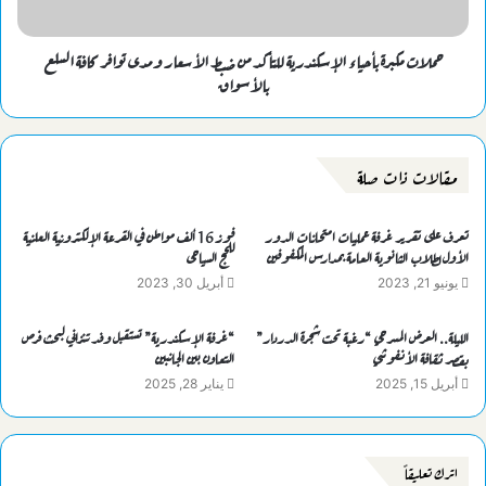
حملات مكبرة بأحياء الإسكندرية للتأكد من ضبط الأسعار ومدى توافر كافة السلع
بالأسواق
مقالات ذات صلة
تعرف على تقرير غرفة عمليات امتحانات الدور
فوز 16 ألف مواطن في القرعة الإلكترونية العلنية
الأول لطلاب الثانوية العامة بمدارس المكفوفين
للحج السياحى
يونيو 21, 2023
أبريل 30, 2023
الليلة.. العرض المسرحي “رغبة تحت شجرة الدردار”
“غرفة الإسكندرية” تستقبل وفد تنزاني لبحث فرص
بقصر ثقافة الأنفوشي
التعاون بين الجانبين
أبريل 15, 2025
يناير 28, 2025
اترك تعليقاً