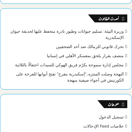
الموقع
RSS
أحدث المقالات
وزيرة البيئة: تسليم حيوانات وطيور نادرة متحفظ عليها لحديقة حيوان
الإسكندرية
تحرك قانوني للزمالك ضد أحد الصحفيين
منصف بقرار يلحق بمعسكر الأهلي في إسبانيا
مجلس إدارة سموحة يكرّم فريق الهوكي للسيدات احتفالًا بالثلاثية
البهجة وصلت المنتزه..”إسكندرية بتفرح” تفتح أبوابها للفرحة على
الكورنيش في أجواء صيفية مبهجة
منوعات
تسجيل الدخول
خلاصات Feed الإدخالات