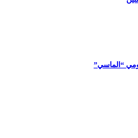
قومي “الماسي”