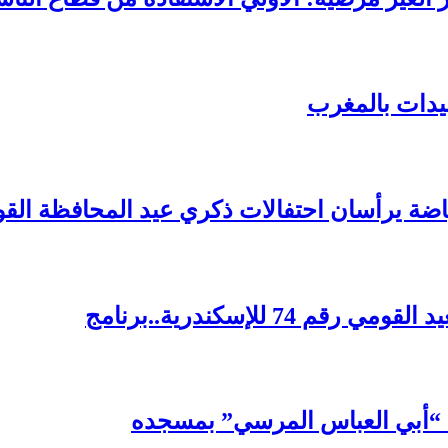
سيدات بالمغرب
اضة يرأسان احتفالات ذكري عيد المحافظة ال
7 للإسكندرية..برنامج
ي “أبي العباس المرسي” بمسجده