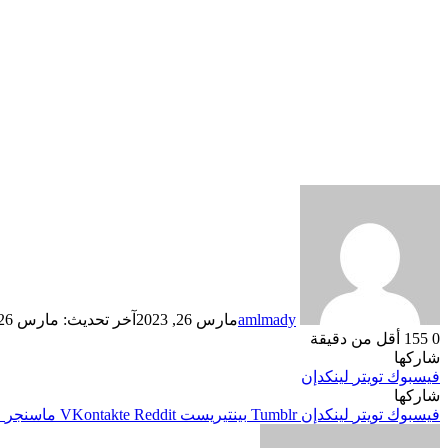
amlmady
مارس 26, 2023
آخر تحديث: مارس 26, 2023
0
155
أقل من دقيقة
شاركها
فيسبوك
تويتر
لينكدإن
شاركها
فيسبوك
تويتر
لينكدإن
بينتيريست
ماسنجر
م