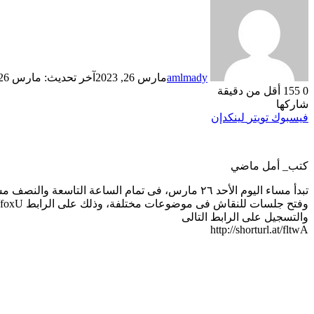
amlmady
مارس 26, 2023
آخر تحديث: مارس 26, 2023
0
155
أقل من دقيقة
شاركها
فيسبوك
تويتر
لينكدإن
كتب_ أمل ماضي
تبدأ مساء اليوم الأحد ٢٦ مارس، فى تمام الساعة ا
وفتح جلسات للنقاش فى موضوعات مختلفة، وذلك على الرابط https://urlz.fr/foxU وطبقا للجدول التالى
والتسجيل على الرابط التالى
http://shorturl.at/fltwA