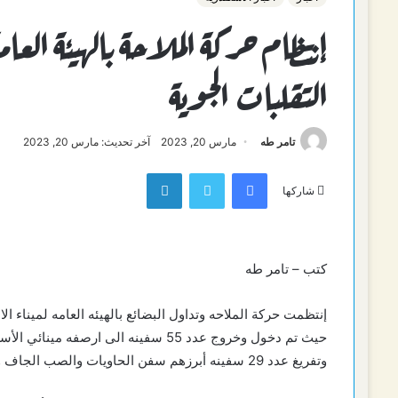
إنتظام حركة الملاحة بالهيئة العا
التقلبات الجوية
تامر طه
مارس 20, 2023
آخر تحديث: مارس 20, 2023
فيسبوك
تويتر
لينكدإن
شاركها
كتب – تامر طه
إنتظمت حركة الملاحه وتداول البضائع بالهيئه العامه لميناء الاسكندريه خلال الـ 48 سا
وتفريغ عدد 29 سفينه أبرزهم سفن الحاويات والصب الجاف والسائل