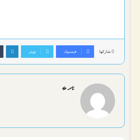
لينك
فيسبوك
تويتر
شاركها
تامر طه