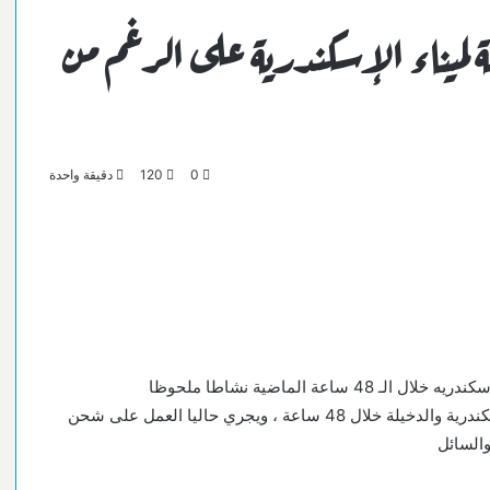
مة لميناء الإسكندرية على الرغم من
0
120
دقيقة واحدة
عة الماضية نشاطا ملحوظا
حيث تم دخول وخروج عدد 55 سفينه الى ارصفه مينائي الأسكندرية والدخيلة خلال 48 ساعة ، ويجري حاليا العمل على شحن