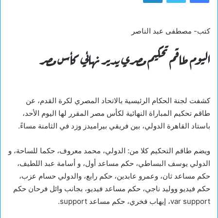
كتب- مصطفى عبد الناصر
اليوم طاقم تحكيم مصري يدير نهائي كأس مصر
كشفت لجنة الحكام الرئيسية بالاتحاد المصري لكرة القدم، عن
طاقم تحكيم المباراة النهائية لكأس مصر المقرر لها اليوم الأحد،
باستاد القاهرة الدولي، بين فريقي بيراميدز وزد في الثامنة مساءً.
ويضم طاقم التحكيم كلا من: الدولي، محمد معروف، حكما للساحة، و
الدولي يوسف البساطي، حكم مساعد أول، و أسامة عبد اللطيف،
حكم مساعد ثان، وعمرو عابدين، حكم رابع، والدولي حسام عزب،
حكم فيديو ووليد ناجي، حكم مساعد فيديو، بجانب وائل فرحان حكم
var support، إيهاب فخري، حكم مساعد support.