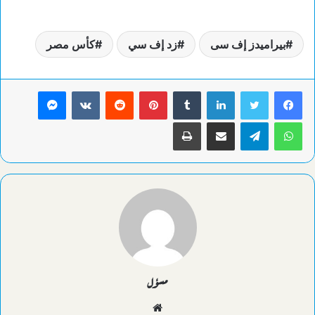
بيراميدز إف سى
زد إف سي
كأس مصر
لينكدإن
بينتيريست
ماسنجر
واتساب
تيلقرام
مشاركة عبر البريد
طباعة
مسؤل
موقع