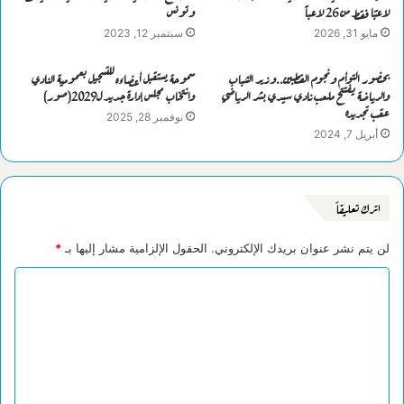
لاعبًا فقط من 26 لاعباً
وتونس
مايو 31, 2026
سبتمبر 12, 2023
بحضور التوأم ونجوم القطبين..وزير الشباب
سموحة يستقبل أعضاءه للتسجيل بعمومية النادي
والرياضة يفتتح ملعب نادي سيدي بشر الرياضي
وانتخاب مجلس إدارة جديد ل2029(صور)
عقب تجديده
نوفمبر 28, 2025
أبريل 7, 2024
اترك تعليقاً
لن يتم نشر عنوان بريدك الإلكتروني.
الحقول الإلزامية مشار إليها بـ
*
ا
ل
ت
ع
ل