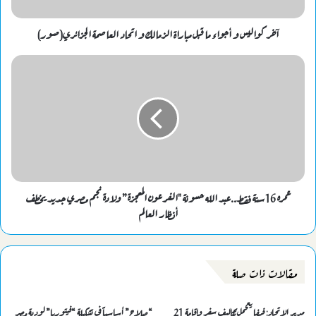
آخر كواليس و أجواء ما قبل مباراة الزمالك و اتحاد العاصمة الجزائري(صور)
عمره 16سنة فقط..عبد الله حسونة "الفرعون المعجزة” ولادة نجم مصري جديد يخطف
أنظار العالم
مقالات ذات صلة
مدير الاتحاد: فيفا يتحمل تكاليف سفر وإقامة 21
“صلاح” أساسياً فى تشكيلة “فيتوريا” لودية مصر