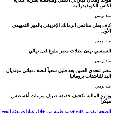
موعد ومكان مباراتي الأهلي ومنافسه بضربة البداية
لكأس الكونفيدرالية
منذ يومين
كاف يعلن منافس الزمالك الإفريقي بالدور التمهيدي
الأول
منذ يومين
السيسي يهنئ بطلات مصر ببلوغ قبل نهائي
منذ يومين
مصر تتحدي الصين بعد قليل سعياً لنصف نهائي مونديال
اليد للناشئات برومانيا
منذ يومين
وزارة المالية تكشف حقيقة صرف مرتبات أغسطس
مبكراً
الصحة: تقديم 645 خدمة طبية من خلال عيادات بعثة الحج