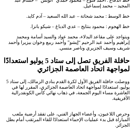
خط الدفاع : أحمد فتوح – محمود حمدي “الونش” – حسام عبد
المجيد – محمد إسماعيل.
خط الوسط : محمد شحاتة – عبد الله السعيد – آدم كايد.
خط الهجوم : محمود بنتايج – عدي الدباغ – شيكو بانزا.
ويتواجد على مقاعد البدلاء، محمد عواد والسيد أسامة ومحمد
إبراهيم وأحمد عبد الرحيم “إيشو” وأحمد ربيع وخوان بيزيرا وأحمد
شريف وسيف الجزيري وناصر منسي.
حافلة الفريق تصل إلى ستاد 5 يوليو استعدادًا
لمواجهة اتحاد العاصمة الجزائري
ووصلت حافلة الفريق الأول لكرة القدم بنادي الزمالك، إلى ستاد 5
يوليو، استعدادًا لمواجهة اتحاد العاصمة الجزائري، المقرر لها في
العاشرة مساء اليوم الجمعة، في ذهاب نهائي كأس الكونفدرالية
الأفريقية.
وحرص اللاعبون، وأعضاء الجهاز الفني، على تفقد أرضية ملعب
المباراة قبل بدء عمليات الإحماء استعدادًا للقاء المرتقب أمام بطل
الجزائر.