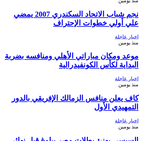
منذ يومين
نجم شباب الاتحاد السكندري 2007 يمضي
علي أولي خطوات الإحتراف
اخبار عاجلة
منذ يومين
موعد ومكان مباراتي الأهلي ومنافسه بضربة
البداية لكأس الكونفيدرالية
اخبار عاجلة
منذ يومين
كاف يعلن منافس الزمالك الإفريقي بالدور
التمهيدي الأول
اخبار عاجلة
منذ يومين
السيسي يهنئ بطلات مصر ببلوغ قبل نهائي