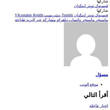
شاركها
فيسبوك
تويتر
لينكدإن
شاركها
فيسبوك
تويتر
لينكدإن
بينتيريست
ماسنجر
ماسنجر
واتساب
تيلقرام
مشاركة عبر البريد
طباعة
مسؤل
موقع الويب
أقرأ التالي
اخبار عاجلة