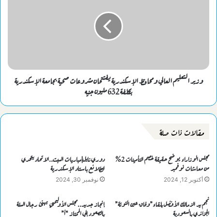
وزير التعليم العالي ومحافظ الإسكندرية يفتتحان مشروعات صحية بجامعة الإسكندرية
بتكلفة 632 مليون جنيه
مقالات ذات صلة
مجلس الوزاراء يوضح حقيقة خصم التأمينات 2%
دوري نايل|مباريات السبت..الاتحاد يتحدي
من معاشات نوفمبر
الطلائع باستاد الإسكندرية
أكتوبر 12, 2024
نوفمبر 30, 2024
نجم يد الزمالك الأفضل بلقاء”وفاق عين التوتة”
إنجاز جديد..مجلس الأوليمبي يهنئ رجال السلة
الجزائري بالسعودية
بالصعود إلي الممتاز “أ”