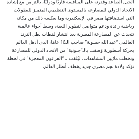
الجيل الصاعد وقدرته على المنافسة قاريًا ودوليًا، بالتزامن مع إشادة
الاتحاد الدولي للمصارعة بالمستوى التنظيمي المتميز للبطولات
التي استضافتها مصر في الإسكندرية وما يعكسه ذلك من مكانة
رياضية رائدة ودعم متواصل لتطوير اللعبة، وسط أجواء عالمية
تتحدث عن المصارعة المصرية بعد انتشار لقطات بطل الترند
العالمي “عبد الله حسونة” صاحب الـ16 عامًا، الذي أذهل العالم
بحركة أسطورية وُصفت بالـ“جنونية” من الاتحاد الدولي للمصارعة
وتخطت ملايين المشاهدات، ليُلقب بـ “الفرعون المعجزة” في لحظة
تؤكد ولادة نجم مصري جديد يخطف أنظار العالم.