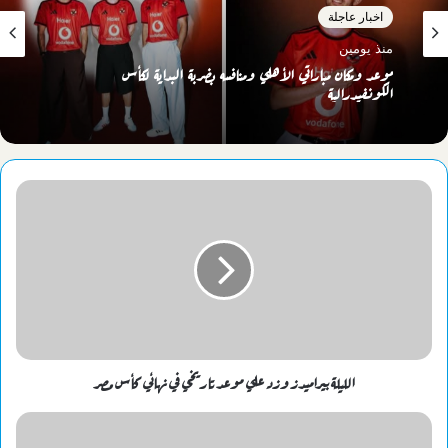
اخبار عاجلة
منذ يومين
موعد ومكان مباراتي الأهلي ومنافسه بضربة البداية لكأس
الكونفيدرالية
الليلة بيراميدز وزد علي موعد تاريخي في نهائي كأس مصر