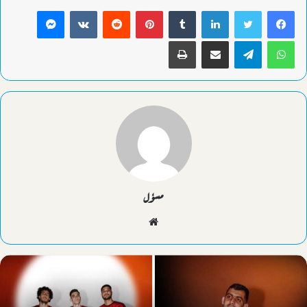
لينكدإن
بينتيريست
ماسنجر
واتساب
تيلقرام
مشاركة عبر البريد
طباعة
مسؤل
موقع
الويب