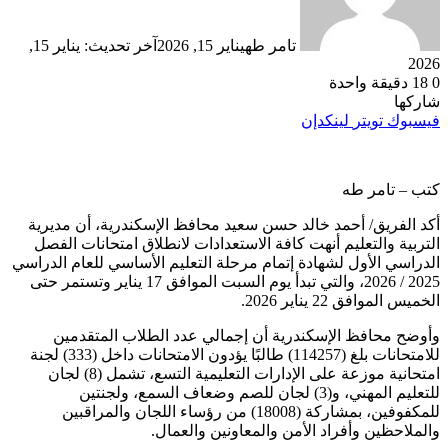
تامر طه
يناير 15, 2026
آخر تحديث: يناير 15,
2026
0
18
دقيقة واحدة
شاركها
فيسبوك
تويتر
لينكدإن
كتب – تامر طه
أكد الفريق/ أحمد خالد حسن سعيد محافظ الإسكندرية، أن مديرية
التربية والتعليم أنهت كافة الاستعدادات لانطلاق امتحانات الفصل
الدراسي الأول لشهادة إتمام مرحلة التعليم الأساسي للعام الدراسي
2025 / 2026، والتي تبدأ يوم السبت الموافق 17 يناير وتستمر حتى
الخميس الموافق 22 يناير 2026.
وأوضح محافظ الإسكندرية أن إجمالي عدد الطلاب المتقدمين
للامتحانات بلغ (114257) طالبًا يؤدون الامتحانات داخل (333) لجنة
امتحانية موزعة على الإدارات التعليمية التسع، تشمل (8) لجان
للتعليم المهني، و(3) لجان للصم وضعاف السمع، ولجنتين
للمكفوفين، بمشاركة (18008) من رؤساء اللجان والمراقبين
والملاحظين وأفراد الأمن والمعاونين والعمال.