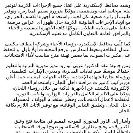
وشدد محافظ الإسكندرية على اتخاذ جميع الإجراءات اللازمة لتوفير
بيئة امتحانية آمنة ومنضبطة، مؤكدًا ضرورة تعقيم المدارس، وتوفير
طبيب أو زائرة صحية بكل لجنة، واستخدام أجهزة الكشف الحراري،
مع اتخاذ الإجراءات القانونية اللازمة حال ظهور أي أعراض مرضية
حفاظًا على سلامة الطلاب، موجّهًا كافة الأجهزة التنفيذية والأحياء
والمرافق العامة بالتعاون الكامل مع تعليم الإسكندرية.
كما كلّف محافظ الإسكندرية رؤساء الأحياء وشركة النظافة بتكثيف
أعمال النظافة بمحيط المدارس، ورفع المخلفات أولًا بأول، والتحفظ
على مكبرات الصوت، بما يضمن تهيئة مناخ مناسب لأداء الامتحانات.
ومن جانبه؛ عقد الدكتور/ عربي أبو زيد مدير مديرية التربية والتعليم
اجتماعًا موسعًا ضم قيادات المديرية، ومديري الإدارات التعليمية،
ورؤساء لجان الشهادة الإعدادية، وكافة الجهات المعنية، حيث أعلن
عن تركيب كاميرات مراقبة داخل اللجان، واستخدام العصا
الإلكترونية للكشف عن الأجهزة الذكية من خلال رؤساء اللجان،
مؤكداً على الالتزام الكامل بالقرارات الوزارية والكتب الدورية
المنظمة لأعمال الامتحانات، وحظر استخدام الهواتف المحمولة
داخل اللجان، وتطبيق التدابير الوقائية، مع توفير الأثاث اللازم بكافة
اللجان.
وأشار إلى الدور المحوري للموجه المقيم في متابعة فتح وغلق
الكنترولات، وفتح مظاريف الأسئلة، ووضوح الورقة الامتحانية،
وانتظام اللجان، وكفاية الملاحظين، وتأمين المدرسة، وسرعة