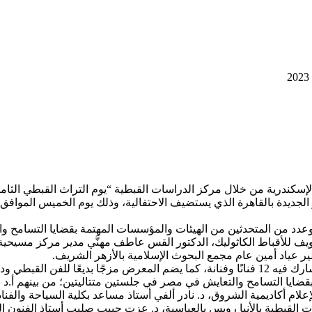
 الإسكندرية من خلال مركز الدراسات القبطية “يوم التراث القبطي الثام
كتبة، وعدد من المتحدثين من الهيئات والمؤسسات المهتمة بقضايا التسام
للأقباط الكاثوليك، الدكتور القس عاطف مهنَّي مدير مركز مسيحية الشرق
ر عياد أمين عام مجمع البحوث الإسلامية بالأزهر الشريف.
وتتضمن الاحتفالية افتتاح معرض فني للأيقونات القبطية والبيزنطية يشارك فيه 12 فنانًا وفنانة، ك
 بقضايا التسامح والتعايش في مصر في جلستين متتاليتين؛ من بينهم أ.د ن
إعلام أكاديمية الشروق، د. نادر ألفي أستاذ مساعد بكلية السياحة والفن
لقبطية بالأنبا رويس بالعباسية، د. عزت حبيب صليب أستاذ الفنون القب