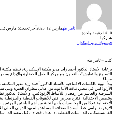
تامر طه
مارس 12, 2023
آخر تحديث: مارس 12, 2023
0
141
دقيقة واحدة
شاركها
فيسبوك
تويتر
لينكدإن
كتب – تامر طه
برعاية الأستاذ الدكتور أحمد زايد مدير مكتبة الإسكندرية، تنظم مكتبة
مساءً.
يبدأ اليوم بالكلمات الافتتاحية للأستاذ الدكتور أحمد زايد مدير الم
الأرثوذكس في مصر، نيافة الأنبا توماس عدلي مطران الجيزة وبني سويف 
الشرقية والعاشر من رمضان للأقباط الأرثوذكس، والأستاذ الدكتور نظي
الاحتفالية عددًا من المحاضرات يلقيها نخبة من أهم الباحثين المهتمين
الأزهر، د. رامي عطا أستاذ الصحافة المساعد بالمعهد الدولي العالي لل
الفرنسيسكاني للدراسات القبطية، د. عادل فخري وكيل معهد الدراسات ا