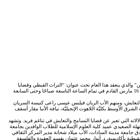
ن” والذي ينعقد هذا العام تحت عنوان: “التراث القبطي وقضايا
التسامح والتعايش”، بالتعاون مع مركز الطفل للحضارة والإبداع بمصر الجديدة بالقاهرة الذي يستضيف الاحتفالية، وذلك يوم الخميس الموافق 16 مارس القادم في تمام الساعة التاسعة صباحًا وحتى السابعة
ح والتعايش، ومنهم الأب الربان فيلبس عيسى راعى كنيسة السريان
 الأوسط بكليَّة اللاهوت الإنجيليَّة، نيافة الأنبا مقار أسقف
ما يضم المعرض مزجًا بديعًا للفن القبطي ودلالاته التي تعبر عن قضايا التسامح والتعايش في تناغم فريد. وتشهد
هلة الصعيدي عميد كلية العلوم الإسلامية للطلاب الوافدين بجامعة
ادق جامعة مدينة السادات، الأب ميلاد شحاتة مدير المركز الثقافي
طية بأكاديمية، د. أنوار محمد عثمان بقسم العقيدة والفلسفة