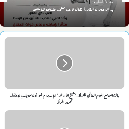
منذ 3 أسابيع
يد الاحتلال الغادرة تغتال لاعب منتخب فلسطين للناشئين
بالتزامن مع اليوم العالمي للمرأة.."شيخ الأزهر" الإسلام هو أول من ينسب له فضل
تحرير المرأة.