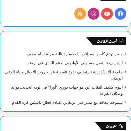
فيسبوك
يوتيوب
انستقرام
ملخص
الموقع
RSS
أحدث المقالات
مصر تودع كأس أمم إفريقيا بخسارة ثالثة مزلة أمام نيجيريا
الشريف تستقبل مسئولي الأوليمبي لدعم النادي في أزمته
جامعة الإسكندرية تستضيف ندوة تثقيفية عن حروب الأجيال وبناء الوعي
الوطني
اليوم كشف النقاب عن مواجهات دوري “أورا” في ثوبه الجديد..موعد
ومكان القرعة
سموحة يتعاقد مع مدير فني برتغالي لقيادة قطاع ناشئين كرة القدم
منوعات