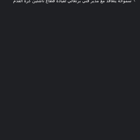
سموحة يتعاقد مع مدير فني برتغالي لقيادة قطاع ناشئين كرة القدم