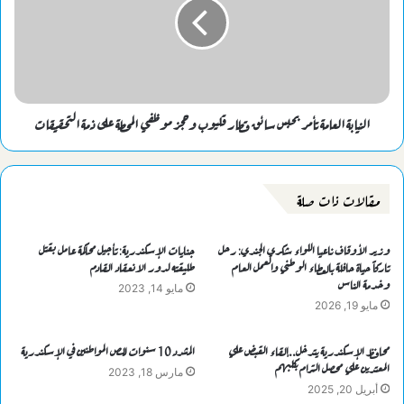
النيابة العامة تأمر بحبس سائق قطار قليوب وحجز موظفي المحطة على ذمة التحقيقات
مقالات ذات صلة
وزير الأوقاف ناعيا اللواء شكري الجندي: رحل
جنايات الإسكندرية: تأجيل محاكمة عامل بقتل
تاركاً حياة حافلة بالعطاء الوطني والعمل العام
طليقته لدور الانعقاد القادم
وخدمة الناس
مايو 14, 2023
مايو 19, 2026
محافظ الإسكندرية يتدخل..إلقاء القبض علي
المشدد 10 سنوات للص المواطنين في الإسكندرية
المعتدين علي محصل الترام بكلبهم
مارس 18, 2023
أبريل 20, 2025