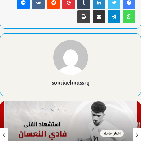
واتساب
تيلقرام
مشاركة عبر البريد
طباعة
somiaelmassry
اخبار عاجلة