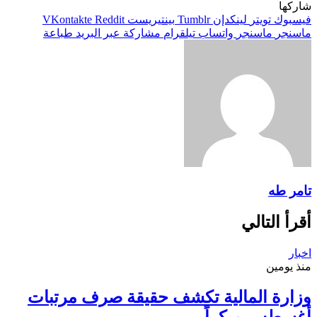
شاركها
فيسبوك
تويتر
لينكدإن
بينتيريست
ماسنجر
ماسنجر
واتساب
تيلقرام
مشاركة عبر البريد
طباعة
تامر طه
أقرأ التالي
اخبار
منذ يومين
وزارة المالية تكشف حقيقة صرف مرتبات