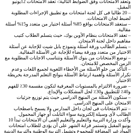
وتعقد الامتحانات وفق الضوابط التالية:- تعقد الامتحانات 12يونيو
المقبل.
– 20 طالبا فى كل لجنة امتحانات مع تطبيق الإجراءات المطلوبة
لضبط لجان الامتحانات.
– ستعقد الامتحانات بواقع 85% أسئلة اختيار من متعدد و15% أسئلة
مقالية.
– تعقد الامتحانات بنظام الأوبن بوك، حيث يتسلم الطلاب كتيب
مفاهيم داخل لجنة الامتحان.
– يتسلم الطالب ورقة أسئلة ونموذج بابل شيت للإجابة عن أسئلة
الاختيار من متعدد وورقة بيضاء للإجابة عن الأسئلة المقالية.
– توضع الامتحانات من بنوك الأسئلة وتتناسب الاجابات المطلوبة مع
الزمن المخصص للامتحان.
– التأكد من خلو الأسئلة من الأخطاء اللغوية لجميع اللغات وعدم
تكرار الأسئلة وأهمية ارتباط الأسئلة بنواتج التعلم المدرجة بخريطة
الاختبار.
– ضرورة الالتزام بالمستويات المعرفية لتكون مقسمة 30٪؜ للفهم
و40٪؜ للتطبيق و30٪؜ لحل المشكلات والإبداع.
– ستكون الأسئلة من المنهج الدراسى حيث يتم توزيع جزئيات
الامتحان على المنهج الدراسى.
– تتم الامتحانات فى لجان داخل المدارس ولا يسمح باصطحاب
الطالب لأى وسيلة إلكترونية سواء التابلت أو جهاز المحمول.
وأكدت وزارة التربية والتعليم والتعليم الفنى أن الامتحانات تبدأ 10
يونيو المقبل وتستمر قرابة الشهر على أن يؤدى للطلاب امتحانات
المواد غير المضافة للمجموع وتشمل التربية الوطنية والتربية الدينية