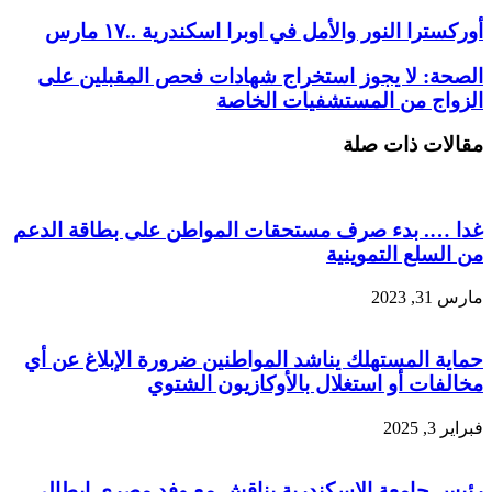
أوركسترا النور والأمل في اوبرا اسكندرية ..١٧ مارس
الصحة: لا يجوز استخراج شهادات فحص المقبلين على
الزواج من المستشفيات الخاصة
مقالات ذات صلة
غدا …. بدء صرف مستحقات المواطن على بطاقة الدعم
‏من السلع التموينية
مارس 31, 2023
حماية المستهلك يناشد المواطنين ضرورة الإبلاغ عن أي
مخالفات أو استغلال بالأوكازيون الشتوي
فبراير 3, 2025
رئيس جامعة الإسكندرية يناقش مع وفد مصرى إيطالى