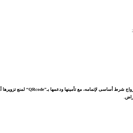
اج شرط أساسى لإتمامه، مع تأمينها ودعمها بـ
“QRcode”
لمنع تزويرها أ
راض
.