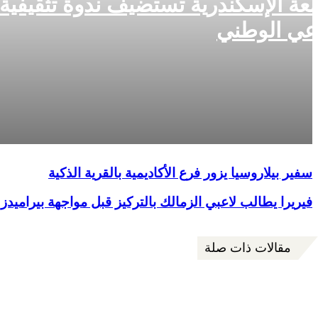
عة الإسكندرية تستضيف ندوة تثقيفية 
عي الوطني
بالعلامة الكاملة.. “Triton” بطلاً لإقليمية الغواصات الآلية للمرة الثانية
بحضور مكثف.. المنتج هشام سليمان يقدم ورشة علي هامش الدورة الرابع
الفيمتو آرت الدولي
سفير بيلاروسيا يزور فرع الأكاديمية بالقرية الذكية
“شاطئ الفن” يفتتح فعالياته في مطروح والإسكندرية.. 118 عرضًا فنيًا لإحياء التراث المصري
فيريرا يطالب لاعبي الزمالك بالتركيز قبل مواجهة بيراميدز
مقالات ذات صلة