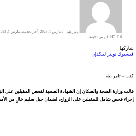
تامر طه
مارس 1, 2023
آخر تحديث: مارس 1, 2023
0
147
أقل من دقيقة
شاركها
فيسبوك
تويتر
لينكدإن
كتب – تامر طه
قالت وزارة الصحة والسكان إن الشهادة الصحية لفحص المقبلين على الزو
إجراء فحص شامل للمقبلين على الزواج، لضمان جيل سليم خالٍ من الأم