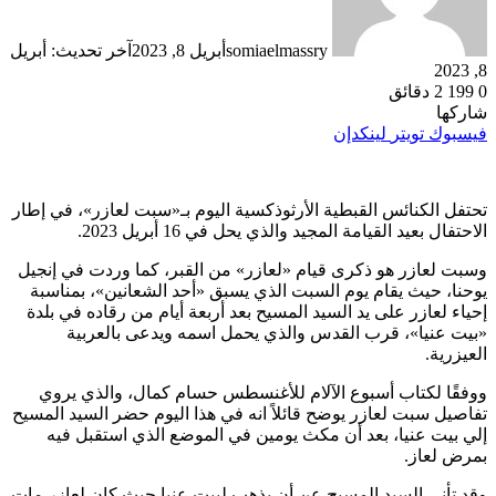
somiaelmassry
أبريل 8, 2023
آخر تحديث: أبريل
8, 2023
0
199
2 دقائق
شاركها
فيسبوك
تويتر
لينكدإن
تحتفل الكنائس القبطية الأرثوذكسية اليوم بـ«سبت لعازر»، في إطار
الاحتفال بعيد القيامة المجيد والذي يحل في 16 أبريل 2023.
وسبت لعازر هو ذكرى قيام «لعازر» من القبر، كما وردت في إنجيل
يوحنا، حيث يقام يوم السبت الذي يسبق «أحد الشعانين»، بمناسبة
إحياء لعازر على يد السيد المسيح بعد أربعة أيام من رقاده في بلدة
«بيت عنيا»، قرب القدس والذي يحمل اسمه ويدعى بالعربية
العيزرية.
ووفقًا لكتاب أسبوع الآلام للأغنسطس حسام كمال، والذي يروي
تفاصيل سبت لعازر يوضح قائلاً انه في هذا اليوم حضر السيد المسيح
إلي بيت عنيا، بعد أن مكث يومين في الموضع الذي استقبل فيه
بمرض لعاز.
وقد تأني السيد المسيح عن أن يذهب لبيت عنيا حيث كان لعازر مات