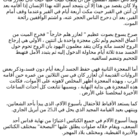
ولا كان يقصد من هذا إلا أن يتمجد أسم الله بهذا الإنسان إذا أقامه بعد
أن أنتن في القبر حيث مكث أربعة أيام في القبر وعندما وقف أمام
القبر، بعد أن دحرج الناس الحجر عنه، و اشتم الواقفين رائحة
الموت.
صرخ يسوع بصوت عظيم ” لعازر هلم خارجاً ” فخرج الميت من
أعماق الجحيم ولم تكن معجزة واحدة بل اثنتين ، الأولي هي إرجاع
الروح لجسد مائة وكان يتقد معلمون اليهود بأن الروح تحوم حول
الجسد مدة ثلاثة أيام محاولة الدخول إليه ثم يتبدد الأمل فتهبط
للجحيم وتنضم لسالفيه.
أما المعجزة الثانية فهي حفظ الجسد أربعة أيام دون فسد،وذكر بعض
الروايات القديمة أن لعازر كان في سن الثلاثين من عمره حين أقامه
الرب ، وبهذه المعجزة أظهر المخلص لاهوته على الأموات، فكانت
هذه المعجزة هي بداية النهاية ، وبسببها تتابعت كل أحداث الساعات
الأخيرة لمخلصنا علي الأرض .
كما يستعد الأقباط للأحتفال بأسبوع الآلام، الذى يبدأ بأحد الشعانين،
وينتهي بعيد القيامة المجيد الذي يحل في الـ25 من أبريل الجاري.
ويبدأ أسبوع الآلام في جميع الكنائس اعتبارًا من نهاية قداس أحد
السعف، ويقام خلاله صلوات يطلق عليها “البصخة” بمختلف الكنائس
والأديرة القبطية، ومختلف بلاد المهجر.