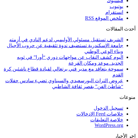
فيسبوك
يوتيوب
انستقرام
ملخص الموقع RSS
أحدث المقالات
الشريف تستقبل مسئولي الأوليمبي لدعم النادي في أزمته
جامعة الإسكندرية تستضيف ندوة تثقيفية عن حروب الأجيال
وبناء الوعي الوطني
اليوم كشف النقاب عن مواجهات دوري “أورا” في ثوبه
الجديد..موعد ومكان القرعة
سموحة يتعاقد مع مدير فني برتغالي لقيادة قطاع ناشئين كرة
القدم
عروض التراث البورسعيدي والسيناوي تضيء سادس حفلات
“شاطئ الفن” بقصر ثقافة الشاطبي
منوعات
تسجيل الدخول
خلاصات Feed الإدخالات
خلاصة التعليقات
WordPress.org
اخر الأخبار