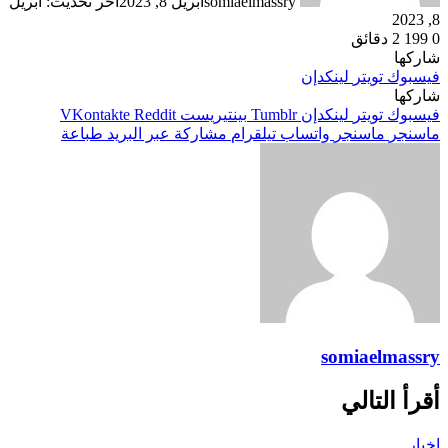
somiaelmassry
أبريل 8, 2023
آخر تحديث: أبريل
8, 2023
0
199
2 دقائق
شاركها
فيسبوك
تويتر
لينكدإن
شاركها
فيسبوك
تويتر
لينكدإن
بينتيريست
ماسنجر
ماسنجر
واتساب
تيلقرام
مشاركة عبر البريد
طباعة
somiaelmassry
أقرأ التالي
اخبار