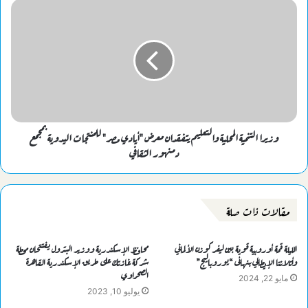
وزيرا التنمية المحلية والتعليم يتفقدان معرض "أيادي مصر" للمنتجات اليدوية بمجمع
دمنهور الثقافي
مقالات ذات صلة
الليلة قمة أوروبية قوية بين ليفركوزن الألماني
محافظ الإسكندرية ووزير البترول يفتتحان محطة
وأتلانتا الإيطالي بنهائى “يوروباليج”
شركة غازتك على طريق الإسكندرية القاهرة
الصحراوي
مايو 22, 2024
يوليو 10, 2023