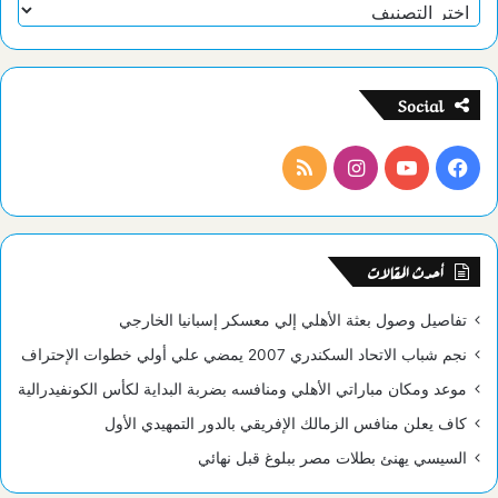
تصنيفات
Social
فيسبوك
يوتيوب
انستقرام
ملخص
الموقع
RSS
أحدث المقالات
تفاصيل وصول بعثة الأهلي إلي معسكر إسبانيا الخارجي
نجم شباب الاتحاد السكندري 2007 يمضي علي أولي خطوات الإحتراف
موعد ومكان مباراتي الأهلي ومنافسه بضربة البداية لكأس الكونفيدرالية
كاف يعلن منافس الزمالك الإفريقي بالدور التمهيدي الأول
السيسي يهنئ بطلات مصر ببلوغ قبل نهائي