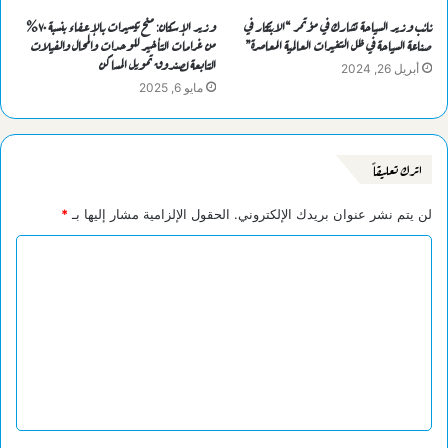
نائب وزير السياحة تشارك في مؤتمر “الابتكار في
وزير الإسكان: منح تيسيرات بالإعفاء بنسبة ٧٠%
صناعة السياحة في ظل التغيرات العالمية المعاصرة”
من غرامات التأخير للوحدات والمحال والفيلات
التابعة لصندوق تمويل المساكن
أبريل 26, 2024
مايو 6, 2025
اترك تعليقاً
لن يتم نشر عنوان بريدك الإلكتروني.
الحقول الإلزامية مشار إليها بـ
*
ا
ل
ت
ع
ل
ي
ق