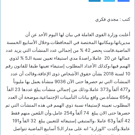
كتب : مجدي فكري
أعلنت وزارة القوى العاملة في بيان لها اليوم الأحد عن أن
مديرياتها،ومكاتبها المختصة في المحافظات،وخلال الأسابيع الخمسة
الماضية،قامت بِحصر 42 % من إجمالي عدد المنشأت التي يزيد عدد
عمالها عن 20 عاملا،راصدةً مدي استيفاء تعيين نسبة الـ5 % لذوي
الهمم فيها،وكذلك الأعداد المطلوب إستيفاء تعينها طبقا للقانون رقم
10 لسنة 2018 بشأن حقوق الأشخاص ذوى الإعاقة،وقالت أن عدد
المنشآت التي تم حصرها حتى الآن 9036 منشأة يعمل بها مليوناً
و477 ألفاً و373 عاملا،وذلك من إجمالي منشأت يبلغ عددها 23 الفاً
و654 منشأة،من واقع بيانات التأمينات الإجتماعية،موضحة أن العدد
المطلوب تعيينه لإستيفاء نسبة ذوي الهمم في هذه المنشأت التي تم
حصرها حتى الان يبلغ 74 ألفاً و254 عامل،وأن المُعين منهم فقط
42 ألفاً و63 عاملا ،والمتبقي إستيفائه للتعيين يبلغ 32 الفاً و191
عاملا،وأكدت “الوزارة” انه على مدار الـ5 أسابيع الماضية تتواصل