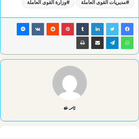
مديريات القوى العاملة
وزارة القوى العاملة
لينكدإن
بينتيريست
ماسنجر
واتساب
تيلقرام
مشاركة عبر البريد
طباعة
تامر طه