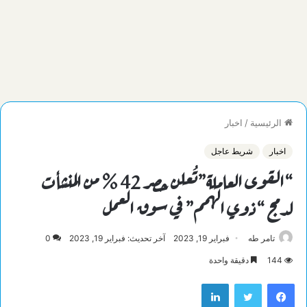
الرئيسية
/
اخبار
اخبار
شريط عاجل
“القوى العاملة”تُعلن حصر 42 % من المنشأت
لدمج “ذوي الهمم” في سوق العمل
تامر طه
فبراير 19, 2023
آخر تحديث: فبراير 19, 2023
0
144
دقيقة واحدة
فيسبوك
تويتر
لينكدإن