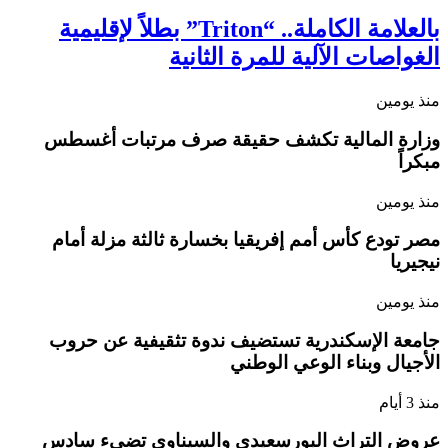
بالعلامة الكاملة.. “Triton” بطلاً لإقليمية
الغواصات الآلية للمرة الثانية
منذ يومين
وزارة المالية تكشف حقيقة صرف مرتبات أغسطس
مبكراً
منذ يومين
مصر تودع كأس أمم إفريقيا بخسارة ثالثة مزلة أمام
نيجيريا
منذ يومين
جامعة الإسكندرية تستضيف ندوة تثقيفية عن حروب
الأجيال وبناء الوعي الوطني
منذ 3 أيام
عروض التراث البورسعيدي والسيناوي تضيء سادس