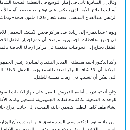
وقال إن المبادرة تأتي في إطار التوسع في التغطية الصحية الشام
أساليب العلاج، الأمر الذي ينعكس على توفير حياة صحية آمنة للأ
الرئيس عبدالفتاح السيسي، تحت شعار «100 مليون صحة» وتماشيًا مع رؤية «مصر 2030».
في جميع محافظات الجمهورية، موضحا أن عدم اجتياز الطفل للاختبا
الطفل يحتاج إلى فحوصات متقدمة في مراكز الإحالة الخاصة بالمبا
وأكد الدكتور أحمد مصطفى المدير التنفيذي لمبادرة رئيس الجمه
الولادة، أن الاكتشاف المبكر لضعف السمع يجنب الطفل الإعاقة 
التي يمكن أن تتسبب في أزمات نفسية للطفل.
وتابع أنه تم تدريب أطقم التمريض، للعمل على جهاز الانبعاث الصوت
للوحدات الصحية، بكافة محافظات الجمهورية، لتسجيل بيانات الأطف
إنشاء ملف كامل للطفل يتضمن حالته الصحية، إلى جانب إدراج خا
ومن جانبه، نوه الدكتور محي السيد منسق عام المبادرة بأن الوز