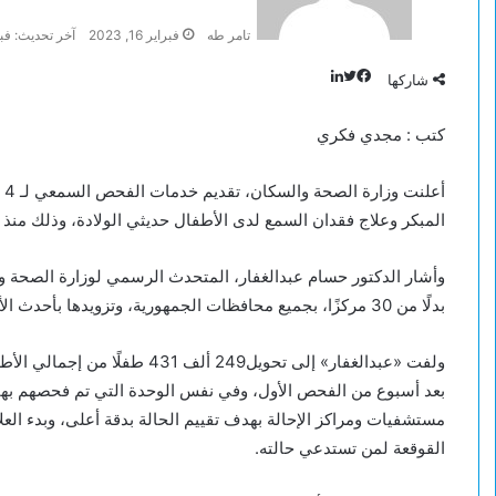
تامر طه
فبراير 16, 2023
آخر تحديث: فبراير 16
تويتر
لينكدإن
فيسبوك
شاركها
كتب : مجدي فكري
المبكر وعلاج فقدان السمع لدى الأطفال حديثي الولادة، وذلك منذ انطل
بدلًا من 30 مركزًا، بجميع محافظات الجمهورية، وتزويدها بأحدث الأجهزة والمستلزمات الطبية، لتقديم خدمات مبادرة السمع.
ولفت «عبدالغفار» إلى تحويل249 
مستشفيات ومراكز الإحالة بهدف تقييم الحالة بدقة أعلى، وبدء العل
القوقعة لمن تستدعي حالته.