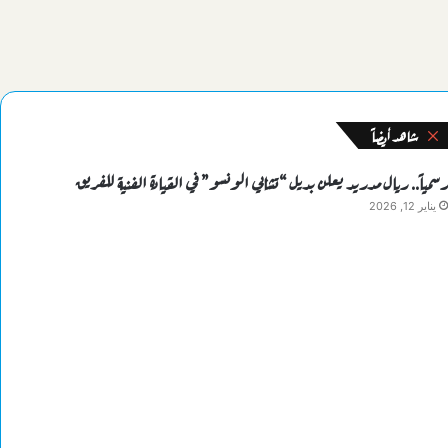
شاهد أيضاً
إغلاق
رسمياً.. ريال مدريد يعلن بديل “تشابي الونسو” في القيادة الفنية للفريق
يناير 12, 2026