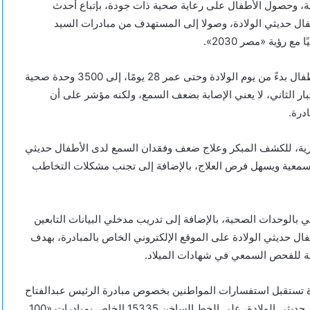
لة، وحصول الأطفال على رعاية صحية ذات جودة، بإتباع أحدث
طفال حديثي الولادة، وصولا إلى المستهدف من مبادرات السيد
ونوه «عبدالغفار» إلى زيادة عدد مراكز فحص الكشف السمعي للأطفال بدءً من يوم الولادة وحتى عمر 28 يومًا، إلى 3500 وحدة صحية
ر الثاني، لا يعني الإصابة بضعف السمع، ولكنه مؤشر على أن
درة.
ورية، للكشف المبكر وعلاج ضعف وفقدان السمع لدى الأطفال حديثي
السمعية ويسهل فرص العلاج، بالإضافة إلى تجنب مشكلات التخاطب
ي بالوحدات الصحية، بالإضافة إلى تدريب مدخلي البيانات التابعين
ال حديثي الولادة على الموقع الإلكتروني الخاص بالمبادرة، بهدف
نة للفحص السمعي في شهادات الميلاد.
ارة تستقبل استفسارات المواطنين بخصوص مبادرة الرئيس عبدالفتاح
السيسي، للكشف المبكر وعلاج ضعف وفقدان السمع لدى الأطفال حديثي الولادة، على الخط الساخن 15335 الخاص بمبادرات «100