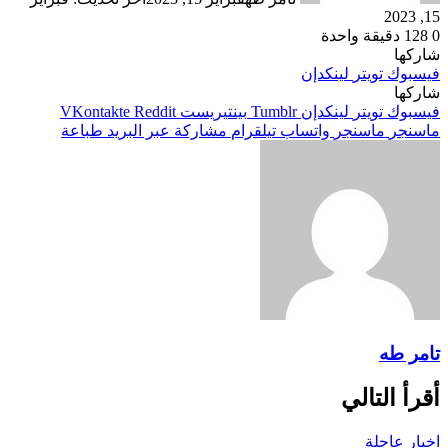
15, 2023
0
128
دقيقة واحدة
شاركها
فيسبوك
تويتر
لينكدإن
شاركها
فيسبوك
تويتر
لينكدإن
بينتيريست
ماسنجر
ماسنجر
واتساب
تيلقرام
مشاركة عبر البريد
طباعة
تامر طه
أقرأ التالي
اخبار عاجلة