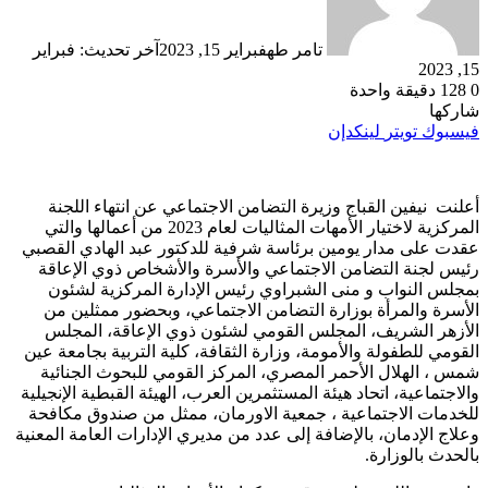
تامر طه
فبراير 15, 2023
آخر تحديث: فبراير
15, 2023
0
128
دقيقة واحدة
شاركها
فيسبوك
تويتر
لينكدإن
أعلنت نيفين القباج وزيرة التضامن الاجتماعي عن انتهاء اللجنة
المركزية لاختيار الأمهات المثاليات لعام 2023 من أعمالها والتي
عقدت على مدار يومين برئاسة شرفية للدكتور عبد الهادي القصبي
رئيس لجنة التضامن الاجتماعي والأسرة والأشخاص ذوي الإعاقة
بمجلس النواب و منى الشبراوي رئيس الإدارة المركزية لشئون
الأسرة والمرأة بوزارة التضامن الاجتماعي، وبحضور ممثلين من
الأزهر الشريف، المجلس القومي لشئون ذوي الإعاقة، المجلس
القومي للطفولة والأمومة، وزارة الثقافة، كلية التربية بجامعة عين
شمس ، الهلال الأحمر المصري، المركز القومي للبحوث الجنائية
والاجتماعية، اتحاد هيئة المستثمرين العرب، الهيئة القبطية الإنجيلية
للخدمات الاجتماعية ، جمعية الاورمان، ممثل من صندوق مكافحة
وعلاج الإدمان، بالإضافة إلى عدد من مديري الإدارات العامة المعنية
بالحدث بالوزارة.