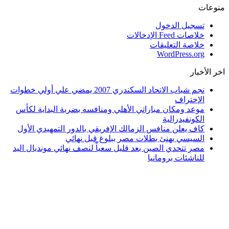
منوعات
تسجيل الدخول
خلاصات Feed الإدخالات
خلاصة التعليقات
WordPress.org
اخر الأخبار
نجم شباب الاتحاد السكندري 2007 يمضي علي أولي خطوات
الإحتراف
موعد ومكان مباراتي الأهلي ومنافسه بضربة البداية لكأس
الكونفيدرالية
كاف يعلن منافس الزمالك الإفريقي بالدور التمهيدي الأول
السيسي يهنئ بطلات مصر ببلوغ قبل نهائي
مصر تتحدي الصين بعد قليل سعياً لنصف نهائي مونديال اليد
للناشئات برومانيا