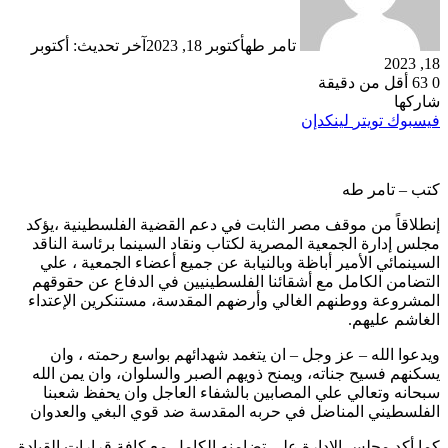
تامر طه
أكتوبر 18, 2023
آخر تحديث: أكتوبر
18, 2023
0
63
أقل من دقيقة
شاركها
فيسبوك
تويتر
لينكدإن
كتب – تامر طه
إنطلاقاً من موقف مصر الثابت في دعم القضية الفلسطينية ،يؤكد
مجلس إدارة الجمعية المصرية لكتاب ونقاد السينما برئاسة الناقد
السينمائي الأمير أباظة وبالنيابة عن جميع أعضاء الجمعية ، علي
التضامن الكامل مع أشقائنا الفلسطينيين في الدفاع عن حقوقهم
المشروعة ووطنهم الغالي وأرضهم المقدسة، مستنكرين الإعتداء
الغاشم عليهم.
ويدعوا الله – عز وجل – ان يتغمد شهدائهم بواسع رحمته ، وان
يسكنهم فسيح جناته، ويمنح ذويهم الصبر والسلوان، وان يمن الله
سبحانه وتعالي علي المصابين بالشفاء العاجل وان يحفظ شعبنا
الفلسطيني المناضل في حربه المقدسة ضد قوي البغي والعدوان
كما أكد مجلس الإدارة علي تضامنه الكامل مع كافة قرارات القيادة