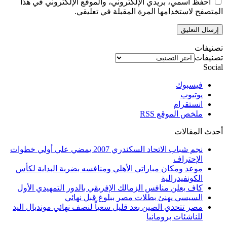
احفظ اسمي، بريدي الإلكتروني، والموقع الإلكتروني في هذا
المتصفح لاستخدامها المرة المقبلة في تعليقي.
تصنيفات
تصنيفات
Social
فيسبوك
يوتيوب
انستقرام
ملخص الموقع RSS
أحدث المقالات
نجم شباب الاتحاد السكندري 2007 يمضي علي أولي خطوات
الإحتراف
موعد ومكان مباراتي الأهلي ومنافسه بضربة البداية لكأس
الكونفيدرالية
كاف يعلن منافس الزمالك الإفريقي بالدور التمهيدي الأول
السيسي يهنئ بطلات مصر ببلوغ قبل نهائي
مصر تتحدي الصين بعد قليل سعياً لنصف نهائي مونديال اليد
للناشئات برومانيا