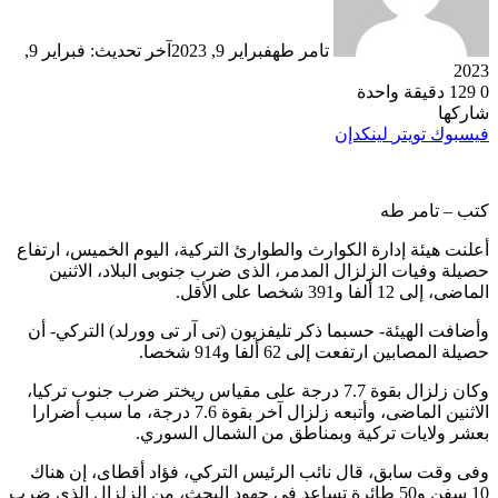
تامر طه
فبراير 9, 2023
آخر تحديث: فبراير 9,
2023
0
129
دقيقة واحدة
شاركها
فيسبوك
تويتر
لينكدإن
كتب – تامر طه
أعلنت هيئة إدارة الكوارث والطوارئ التركية، اليوم الخميس، ارتفاع
حصيلة وفيات الزلزال المدمر، الذى ضرب جنوبى البلاد، الاثنين
الماضى، إلى 12 ألفا و391 شخصا على الأقل.
وأضافت الهيئة- حسبما ذكر تليفزيون (تى آر تى وورلد) التركي- أن
حصيلة المصابين ارتفعت إلى 62 ألفا و914 شخصا.
وكان زلزال بقوة 7.7 درجة على مقياس ريختر ضرب جنوب تركيا،
الاثنين الماضى، وأتبعه زلزال آخر بقوة 7.6 درجة، ما سبب أضرارا
بعشر ولايات تركية وبمناطق من الشمال السوري.
وفى وقت سابق، قال نائب الرئيس التركي، فؤاد أقطاى، إن هناك
10 سفن و50 طائرة تساعد في جهود البحث، من الزلزال الذى ضرب