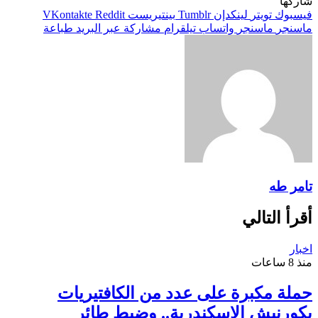
شاركها
فيسبوك
تويتر
لينكدإن
بينتيريست
ماسنجر
ماسنجر
واتساب
تيلقرام
مشاركة عبر البريد
طباعة
تامر طه
أقرأ التالي
اخبار
منذ 8 ساعات
حملة مكبرة على عدد من الكافتيريات
بكورنيش الإسكندرية.. وضبط طائر