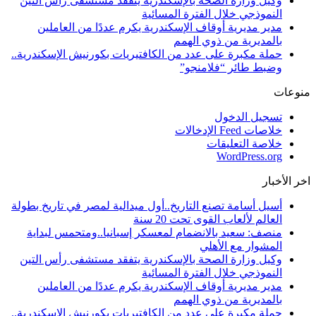
وكيل وزارة الصحة بالإسكندرية يتفقد مستشفى رأس التين
النموذجي خلال الفترة المسائية
مدير مديرية أوقاف الإسكندرية يكرم عددًا من العاملين
بالمديرية من ذوي الهمم
حملة مكبرة على عدد من الكافتيريات بكورنيش الإسكندرية..
وضبط طائر “فلامنجو”
منوعات
تسجيل الدخول
خلاصات Feed الإدخالات
خلاصة التعليقات
WordPress.org
اخر الأخبار
أسيل أسامة تصنع التاريخ..أول ميدالية لمصر في تاريخ بطولة
العالم لألعاب القوى تحت 20 سنة
منصف: سعيد بالانضمام لمعسكر إسبانيا..ومتحمس لبداية
المشوار مع الأهلي
وكيل وزارة الصحة بالإسكندرية يتفقد مستشفى رأس التين
النموذجي خلال الفترة المسائية
مدير مديرية أوقاف الإسكندرية يكرم عددًا من العاملين
بالمديرية من ذوي الهمم
حملة مكبرة على عدد من الكافتيريات بكورنيش الإسكندرية..