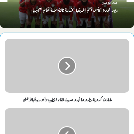
منذ يومين
مصر تودع كأس أمم إفريقيا بخسارة ثالثة مزلة أمام نيجيريا
ملفات كروية مطروحة أبرز حديث لقاء الخطيب وأبوريدة بالأهلي