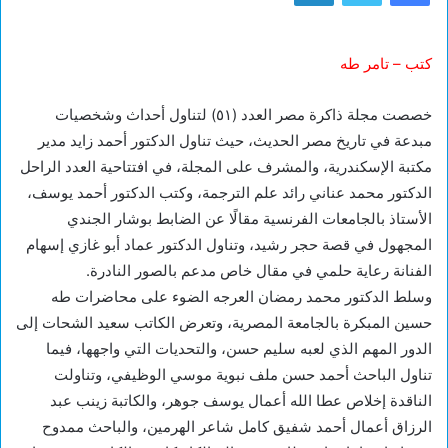
كتب – تامر طه
خصصت مجلة ذاكرة مصر العدد (٥١) لتناول أحداث وشخصيات
مبدعة في تاريخ مصر الحديث، حيث تناول الدكتور أحمد زايد مدير
مكتبة الإسكندرية، والمشرف على المجلة، في افتتاحية العدد الراحل
الدكتور محمد عناني رائد علم الترجمة، وكتب الدكتور أحمد يوسف،
الأستاذ بالجامعات الفرنسية مقالًا عن الضابط بوشار الجندي
المجهول في قصة حجر رشيد، وتناول الدكتور عماد أبو غازي إسهام
الفنانة رعاية حلمي في مقال خاص مدعم بالصور النادرة.
وسلط الدكتور محمد رمضان العرجه الضوء على محاضرات طه
حسين المبكرة بالجامعة المصرية، وتعرض الكاتب سعيد الشحات إلى
الدور المهم الذي لعبه سليم حسن، والتحديات التي واجهها، فيما
تناول الباحث أحمد حسن ملف نبوية موسي الوظيفي، وتناولت
الناقدة إخلاص عطا الله أعمال يوسف جوهر، والكاتبة زينب عبد
الرزاق أعمال أحمد شفيق كامل شاعر الهرمين، والباحث ممدوح