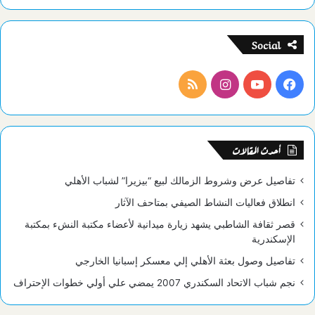
Social
فيسبوك
يوتيوب
انستقرام
ملخص
الموقع
RSS
أحدث المقالات
تفاصيل عرض وشروط الزمالك لبيع “بيزيرا” لشباب الأهلي
انطلاق فعاليات النشاط الصيفي بمتاحف الآثار
قصر ثقافة الشاطبي يشهد زيارة ميدانية لأعضاء مكتبة النشء بمكتبة
الإسكندرية
تفاصيل وصول بعثة الأهلي إلي معسكر إسبانيا الخارجي
نجم شباب الاتحاد السكندري 2007 يمضي علي أولي خطوات الإحتراف