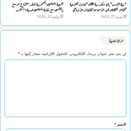
“مياة الشرب” بالإسكندرية تطلق حملات للتوعية
جمعية المعلمين العمومية تعقد اجتماع موسع
بمخاطر التخلص غير الآمن من مخلفات الأضاحي
بالتنسيق مع نقابة المعلمين بمدينة ٦ أكتوبر
يونيو 27, 2023
يوليو 23, 2025
اترك تعليقاً
لن يتم نشر عنوان بريدك الإلكتروني.
الحقول الإلزامية مشار إليها بـ
*
ا
ل
ت
ع
ل
ي
ق
الاسم
*
*