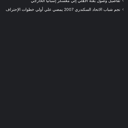
تفاصيل وصول بعثة الأهلي إلي معسكر إسبانيا الخارجي
نجم شباب الاتحاد السكندري 2007 يمضي علي أولي خطوات الإحتراف