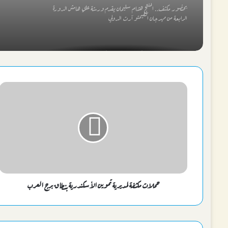
بحضور مكثف.. المنتج هشام سليمان يقدم ورشة علي هامش الدورة
الرابعة من مهرجان الفيمتو آرت الدولي
الشباب والرياضة بالإسكندرية تطلق “إسكندرية بتفرح 5” بخدمات
مجتمعية وأنشطة
“شاطئ الفن” يفتتح فعالياته في مطروح والإسكندرية.. 118 عرضًا
فنيًا لإحياء التراث المصري
عروض التراث البورسعيدي والسيناوي تضيء سادس حفلات
“شاطئ الفن” بقصر ثقافة الشاطبي
حملات مكثفة لمديرية تموين الأسكندرية بنطاق برج العرب
جامعة الإسكندرية وجامعة الإسكندرية الأهلية تستعرضان برامجهما
التعليمية في ملتقى الجامعات الثالث