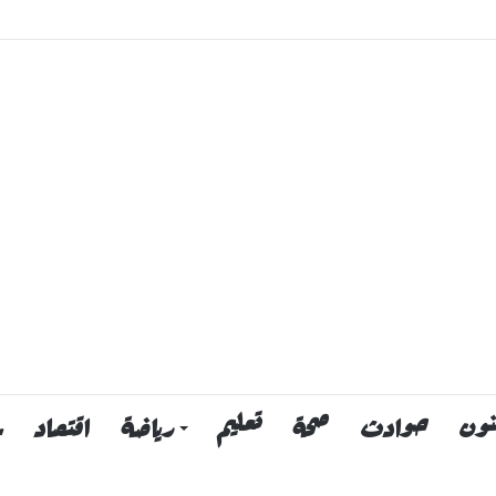
نون
حوادث
صحة
تعليم
رياضة
اقتصاد
س