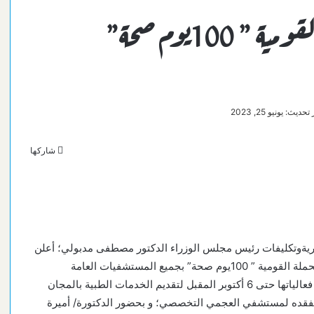
محافظ الإسكندرية يطلق الحملة القومية ” 100يوم صحة”
حديث: يونيو 25, 2023
شاركها
ريةوتكليفات رئيس مجلس الوزراء الدكتور مصطفى مدبولي؛ أعلن
اللواء/ محمد الشريف محافظ الإسكندرية اليوم عن انطلاق الحملة القومية ” 100يوم صحة” بجميع المستشفيات العامة
والمركزية والوحدات الصحية داخل المحافظة والتي ستستمر فعالياتها حتى 6 أكتوبر المقبل لتقديم الخدمات الطبية بالمجان
صحة؛ جاء ذلك خلال تفقده لمستشفي العجمي التخصصي؛ و بحضور الدكتورة/ أميرة