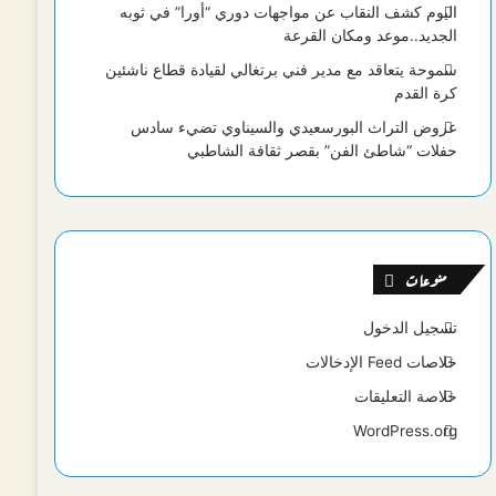
اليوم كشف النقاب عن مواجهات دوري “أورا” في ثوبه
الجديد..موعد ومكان القرعة
سموحة يتعاقد مع مدير فني برتغالي لقيادة قطاع ناشئين
كرة القدم
عروض التراث البورسعيدي والسيناوي تضيء سادس
حفلات “شاطئ الفن” بقصر ثقافة الشاطبي
منوعات
تسجيل الدخول
خلاصات Feed الإدخالات
خلاصة التعليقات
WordPress.org