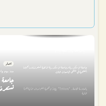
الشباب والرياضة بالإسكندرية تطلق “إسكندرية بتفرح 5” بخدمات
مجتمعية وأنشطة
“شاطئ الفن” يفتتح فعالياته في مطروح والإسكندرية.. 118 عرضًا
فنيًا لإحياء التراث المصري
عروض التراث البورسعيدي والسيناوي تضيء سادس حفلات
“شاطئ الفن” بقصر ثقافة الشاطبي
اخبار
جامعة الإسكندرية وجامعة الإسكندرية الأهلية تستعرضان برامجهما
التعليمية في ملتقى الجامعات الثالث
منذ يوم وا
جامعة 
تستعرضا
بالعلامة الكاملة.. “Triton” بطلاً لإقليمية الغواصات الآلية للمرة
الثانية
الثالث