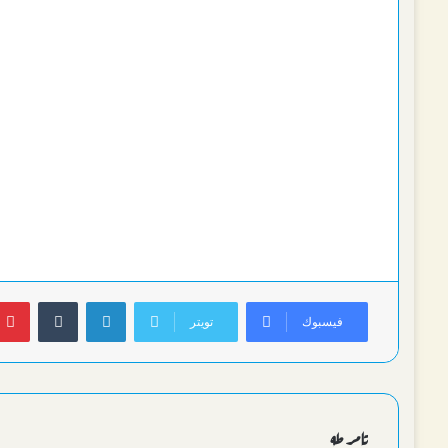
جامعة الإسكندرية وجامعة الإسكندرية الأهلية تستعرضان برامجهما
التعليمية في ملتقى الجامعات الثالث
بالعلامة الكاملة.. “Triton” بطلاً لإقليمية الغواصات الآلية للمرة
الثانية
لينكدإن
بينتير
فيسبوك
تويتر
بحضور مكثف.. المنتج هشام سليمان يقدم ورشة علي هامش الدورة
الرابعة من مهرجان الفيمتو آرت الدولي
تامر طه