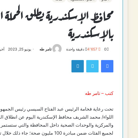
بالإسكندرية
0
4٬657
دقيقة واحدة
تامر طه
يونيو 25, 2023
آخر ت
فيسبوك
تويتر
لينكدإن
كتب – تامر طه
تحت رعاية فخامة الرئيس عبد الفتاح السيسي رئيس الجمهو
لجميع الفئات ضمن مبادرة 100 مليون 