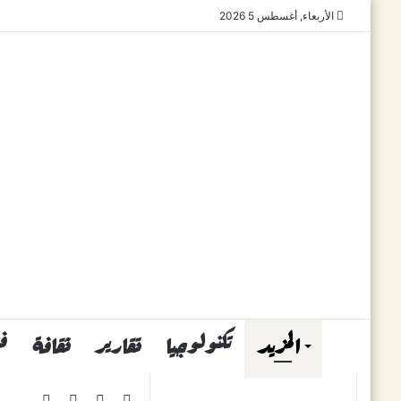
الأربعاء, أغسطس 5 2026
المزيد
تكنولوجيا
تقارير
ثقافة
ف
بحث
ملخص
انستقرام
يوتيوب
فيسبوك