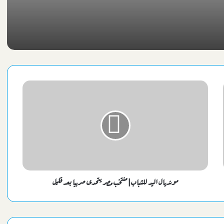
مونديال اليد للشباب| منتخب مصر يتحدى صربيا بعد قليل