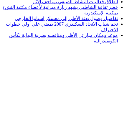
انطلاق فعاليات النشاط الصيفي بمتاحف الآثار
قصر ثقافة الشاطبي يشهد زيارة ميدانية لأعضاء مكتبة النشء
بمكتبة الإسكندرية
تفاصيل وصول بعثة الأهلي إلي معسكر إسبانيا الخارجي
نجم شباب الاتحاد السكندري 2007 يمضي علي أولي خطوات
الإحتراف
موعد ومكان مباراتي الأهلي ومنافسه بضربة البداية لكأس
الكونفيدرالية