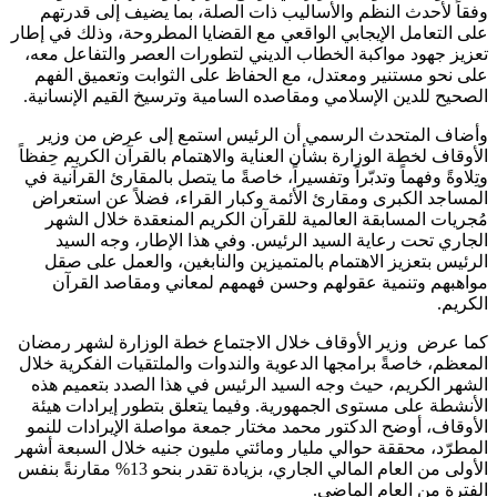
وفقاً لأحدث النظم والأساليب ذات الصلة، بما يضيف إلى قدرتهم
على التعامل الإيجابي الواقعي مع القضايا المطروحة، وذلك في إطار
تعزيز جهود مواكبة الخطاب الديني لتطورات العصر والتفاعل معه،
على نحو مستنير ومعتدل، مع الحفاظ على الثوابت وتعميق الفهم
الصحيح للدين الإسلامي ومقاصده السامية وترسيخ القيم الإنسانية.
وأضاف المتحدث الرسمي أن الرئيس استمع إلى عرض من وزير
الأوقاف لخطة الوزارة بشأن العناية والاهتمام بالقرآن الكريم حِفظاً
وتِلاوةً وفهماً وتدبّراً وتفسيراً، خاصةً ما يتصل بالمقارئ القرآنية في
المساجد الكبرى ومقارئ الأئمة وكبار القراء، فضلاً عن استعراض
مُجريات المسابقة العالمية للقرآن الكريم المنعقدة خلال الشهر
الجاري تحت رعاية السيد الرئيس. وفي هذا الإطار، وجه السيد
الرئيس بتعزيز الاهتمام بالمتميزين والنابغين، والعمل على صقل
مواهبهم وتنمية عقولهم وحسن فهمهم لمعاني ومقاصد القرآن
الكريم.
كما عرض وزير الأوقاف خلال الاجتماع خطة الوزارة لشهر رمضان
المعظم، خاصةً برامجها الدعوية والندوات والملتقيات الفكرية خلال
الشهر الكريم، حيث وجه السيد الرئيس في هذا الصدد بتعميم هذه
الأنشطة على مستوى الجمهورية. وفيما يتعلق بتطور إيرادات هيئة
الأوقاف، أوضح الدكتور محمد مختار جمعة مواصلة الإيرادات للنمو
المطرّد، محققة حوالي مليار ومائتي مليون جنيه خلال السبعة أشهر
الأولى من العام المالي الجاري، بزيادة تقدر بنحو 13% مقارنةً بنفس
الفترة من العام الماضي.