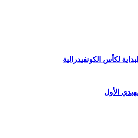
داية لكأس الكونفيدرالية
هيدي الأول