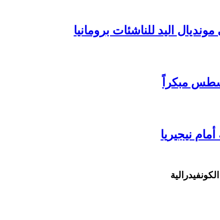
ونديال اليد للناشئات برومانيا
سطس مبكراً
مام نيجيريا
لكونفيدرالية