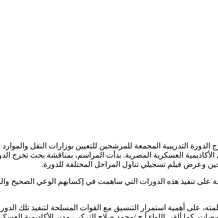
لدورة التدريبية المجمعة للمرشحين للتعيين بوزارات النقل والموارد الم
ل الأكاديمية العسكرية المصرية. بدأت المراسم، بمناقشة بحث تخرج ال
جين وعرض فيلم تسجيلي تناول المراحل المختلفة للدورة.
لحة على تنفيذ هذه الدورات التي ساهمت في إكسابهم الوعي الصحيح وا
كلمته، على أهمية استمرار التنسيق مع القوات المسلحة لتنفيذ تلك الدور
. كما ألقى اللواء أ ح /محمد صلاح التركي، مدير الأكاديمية العسكرية ا