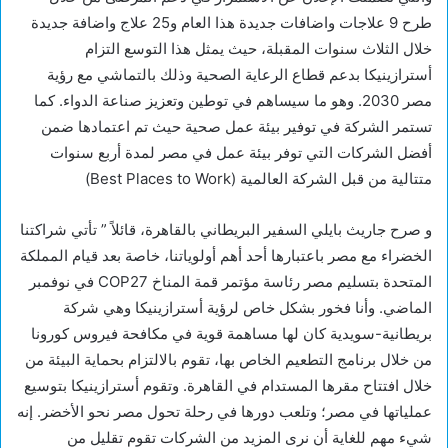
طرح 9 علاجات واضافات جديدة هذا العام و25 علاج واضافة جديدة
خلال الثلاث سنوات المقبلة، حيث يمثل هذا التوسع التزام
أسترازينيكا بدعم قطاع الرعاية الصحية وذلك بالتماشي مع رؤية
مصر 2030. وهو ما سيساهم في توطين وتعزيز صناعة الدواء. كما
تستمر الشركة في توفير بيئة عمل صحية حيث تم اعتمادها ضمن
أفضل الشركات التي توفر بيئة عمل في مصر لمدة أربع سنوات
متتالية من قبل الشركة العالمية (Best Places to Work)
و صرح جاريث بايلي السفير البريطاني بالقاهرة، قائلاً ” تأتي شراكتنا
الخضراء مع مصر باعتبارها أحد أهم أولوياتنا، خاصة بعد قيام المملكة
المتحدة بتسليم مصر رئاسة مؤتمر قمة المناخ COP27 في نوفمبر
الماضي. وأنا فخور بشكل خاص لرؤية أسترازينيكا وهي شركة
بريطانية-سويدية كان لها مساهمة قوية في مكافحة فيروس كورونا
من خلال برنامج التطعيم الخاص بها، تقوم بالالتزام بحماية البيئة من
خلال افتتاح مقرها المستدام في القاهرة. وتقوم أسترازينيكا بتوسيع
عملياتها في مصر؛ وتلعب دورها في رحلة تحول مصر نحو الأخضر. إنه
شيء مهم للغاية أن نرى المزيد من الشركات تقوم تقليل من