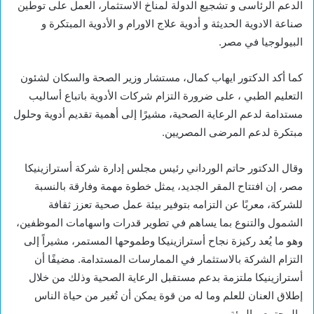
الدعم الرئاسى و تشجيع الدولة لمناخ الاستثمار، العمل على توطين
صناعة الادوية الحديثة و أدوية علاج الاورام و الأدوية المبتكرة و
البيولوجيا في مصر.
كما أكد الدكتور ايهاب كمال، مستشار وزير الصحة والسكان لشئون
التعليم الطبي ، على ضرورة التزام شركات الأدوية باتباع أساليب
مستدامة لدعم الرعاية الصحية، مشيرًا إلى أهمية تقديم أدوية وحلول
مبتكرة لدعم المرضى المصريين.
وقال الدكتور حاتم الورداني رئيس مجلس إدارة شركة أسترازينيكا
مصر، إن افتتاح المقر الجديد، يمثل خطوة مهمة وفارقة بالنسبة
للشركة، معربًا عن التزامه بتوفير بيئة عمل صحية تعزز ثقافة
الشمول والتنوع بما يساهم في تطوير قدرات واسهامات الموظفين،
وهو ما يُعد ركيزة نجاح أسترازينيكا وطموحها المستمر، مشيراً إلى
التزام الشركة بالاستثمار في الممارسات المستدامة. مضيفًا أن
أسترازينيكا ملتزمة بدعم مستقبل الرعاية الصحية وذلك من خلال
إطلاق العنان للعلم وما له من قوة يمكن أن تُغير من حياة الناس
والمجتمع و البيئة.