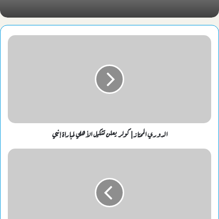
الدوري الممتاز| كولر يعلن تشكيل الأهلي لمباراة إنبي