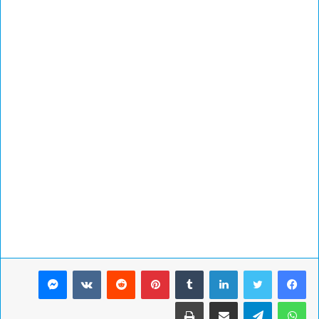
لينكدإن
بينتيريست
ماسنجر
واتساب
تيلقرام
مشاركة عبر البريد
طباعة