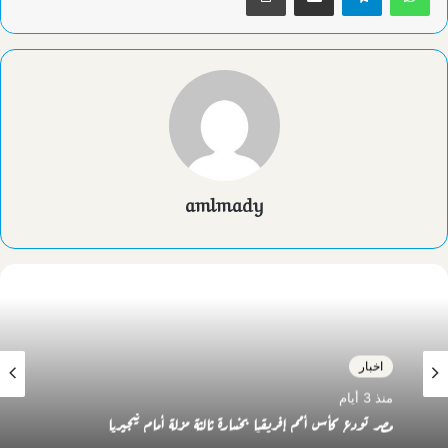
amlmady
اخبار
منذ 3 أيام
مصر تودع كأس أمم إفريقيا بخسارة ثالثة مزلة أمام نيجيريا