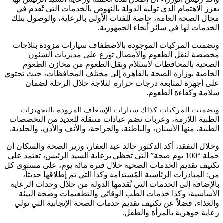
يعزز الاهتمام الذي توليه الدولة بالنهوض بالخدمات التي تُقدم في
مجال الصحة العامة، خاصة للفئات الأولى بالرعاية، والوصول بتلك
الخدمات لها في سائر أنحاء الجمهورية.
وتضمنت المركبات الموجودة بالاصطفاف سيارات مزودة بثلاجات
مخصصة لنقل الطعوم والأمصال توزع على مديريات الشئون
الصحية بالمحافظات لاستلام ونقل الطعوم من مخازن الطعوم
الخاصة بوزارة الصحة بالقاهرة إلى مختلف المحافظات، حيث تحتوي
على أجهزة لمتابعة درجات حرارة الثلاجة خلال الرحلة لضمان
سلامة وكفاءة الطعوم.
وتضمنت المركبات كذلك سيارات الإسعاف المزودة بالتجهيزات
الطبية اللازمة، وعربات تضم عيادات متنقلة للعديد من التخصصات
الطبية، منها الأسنان، والباطنة، والجراحة، والأنف والأذن، والجلدية.
وخلال التفقد، أكد الدكتور خالد عبد الغفار، وزير الصحة والسكان أن
حملة “100 يوم صحة” التي تحظى برعاية السيد الرئيس، تعتمد على
تكثيف تقديم الخدمات الصحية خلال فترة مائة يوم، على مستوى كل
من: المبادرات الرئاسية المُستدامة وكذا التي تم إطلاقها حديثاً،
بالإضافة إلى الخدمات التي تُقدمها الدولة من خلال وحدات الرعاية
الأساسية، وكذا خدمات الطب الوقائي والتطعيمات وصحة البيئة
والغذاء، فضلاً عن تكثيف تقديم خدمات الصحة الإنجابية التي تولي
رعاية جوهرية بالمرأة والطفل.