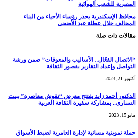
المصرية للشعب الهوائية
محافظ الإسكندرية يحذر رؤساء الأحياء من البناء
المخالف خلال عطلة عيد الأضحى
مقالات ذات صلة
“الاتصال الفعّال.. الأساليب والمعوقات” ضمن ورشة
التواصل وإعداد التقارير بقصور الثقافة
أكتوبر 21, 2023
الدكتور أحمد زايد يفتتح معرض “نقوش معاصرة” ببيت
السناري.. بمشاركة سفيرة الثقافة العربية
مايو 15, 2023
حملة تموينية مسائية لإدارة العامرية لضبط الأسواق