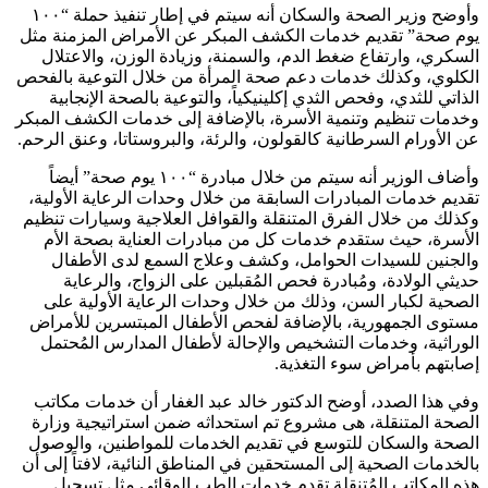
وأوضح وزير الصحة والسكان أنه سيتم في إطار تنفيذ حملة “١٠٠
يوم صحة” تقديم خدمات الكشف المبكر عن الأمراض المزمنة مثل
السكري، وارتفاع ضغط الدم، والسمنة، وزيادة الوزن، والاعتلال
الكلوي، وكذلك خدمات دعم صحة المرأة من خلال التوعية بالفحص
الذاتي للثدي، وفحص الثدي إكلينيكياً، والتوعية بالصحة الإنجابية
وخدمات تنظيم وتنمية الأسرة، بالإضافة إلى خدمات الكشف المبكر
عن الأورام السرطانية كالقولون، والرئة، والبروستاتا، وعنق الرحم.
وأضاف الوزير أنه سيتم من خلال مبادرة “١٠٠ يوم صحة” أيضاً
تقديم خدمات المبادرات السابقة من خلال وحدات الرعاية الأولية،
وكذلك من خلال الفرق المتنقلة والقوافل العلاجية وسيارات تنظيم
الأسرة، حيث ستقدم خدمات كل من مبادرات العناية بصحة الأم
والجنين للسيدات الحوامل، وكشف وعلاج السمع لدى الأطفال
حديثي الولادة، ومُبادرة فحص المُقبلين على الزواج، والرعاية
الصحية لكبار السن، وذلك من خلال وحدات الرعاية الأولية على
مستوى الجمهورية، بالإضافة لفحص الأطفال المبتسرين للأمراض
الوراثية، وخدمات التشخيص والإحالة لأطفال المدارس المُحتمل
إصابتهم بأمراض سوء التغذية.
وفي هذا الصدد، أوضح الدكتور خالد عبد الغفار أن خدمات مكاتب
الصحة المتنقلة، هى مشروع تم استحداثه ضمن استراتيجية وزارة
الصحة والسكان للتوسع في تقديم الخدمات للمواطنين، والوصول
بالخدمات الصحية إلى المستحقين في المناطق النائية، لافتاً إلى أن
هذه المكاتب المُتنقلة تقدم خدمات الطب الوقائي مثل تسجيل