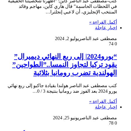
كتب-مصطفى عبد الناصر كاين: “أظهرنا شخصيتنا الحقيقية
في اللحظات الحاسمة” قال هاري كاين، مهاجم وقائد
المنتخب الإنجليزي، أن لاعبي إنجلترا…
أكمل القراءة »
اخبار عاجلة
مصطفى عبد الناصر
يوليو 2, 2024
74
0
“يورو2024| إلى ربع النهائي ديميرال”
يقود تركيا لتجاوز النمسا..”الطواحين”
الهولندية تضرب رومانيا بثلاثية
كتب مصطفى عبد الناصر هولندا بقيادة جاكبو إلى ربع نهائي
يورو 2024 بعد الفوز ضد رومانيا بنتيجة 3 / 0…
أكمل القراءة »
اخبار عاجلة
مصطفى عبد الناصر
يونيو 25, 2024
78
0