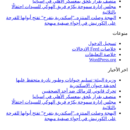
منصف بقرار يلحق بمعسكر الأهلي في إسبانيا
مجلس إدارة سموحة يكرّم فريق الهوكي للسيدات احتفالًا
بالثلاثية
البهجة وصلت المنتزه..”إسكندرية بتفرح” تفتح أبوابها للفرحة
على الكورنيش في أجواء صيفية مبهجة
منوعات
تسجيل الدخول
خلاصات Feed الإدخالات
خلاصة التعليقات
WordPress.org
اخر الأخبار
وزيرة البيئة: تسليم حيوانات وطيور نادرة متحفظ عليها
لحديقة حيوان الإسكندرية
تحرك قانوني للزمالك ضد أحد الصحفيين
منصف بقرار يلحق بمعسكر الأهلي في إسبانيا
مجلس إدارة سموحة يكرّم فريق الهوكي للسيدات احتفالًا
بالثلاثية
البهجة وصلت المنتزه..”إسكندرية بتفرح” تفتح أبوابها للفرحة
على الكورنيش في أجواء صيفية مبهجة