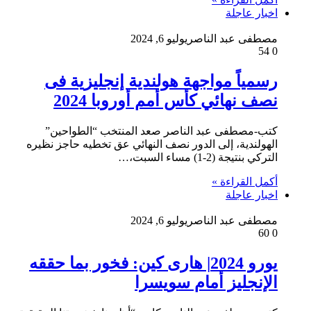
اخبار عاجلة
مصطفى عبد الناصر
يوليو 6, 2024
54
0
رسمياً مواجهة هولندية إنجليزية فى
نصف نهائي كأس أمم أوروبا 2024
كتب-مصطفى عبد الناصر صعد المنتخب “الطواحين”
الهولندية، إلى الدور نصف النهائي عق تخطيه حاجز نظيره
التركي بنتيجة (2-1) مساء السبت،…
أكمل القراءة »
اخبار عاجلة
مصطفى عبد الناصر
يوليو 6, 2024
60
0
يورو 2024| هارى كين: فخور بما حققه
الإنجليز أمام سويسرا