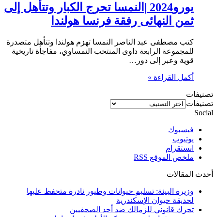
يورو2024 |النمسا تحرج الكبار وتتأهل إلى
ثمن النهائى رفقة فرنسا هولندا
كتب مصطفى عبد الناصر النمسا تهزم هولندا وتتأهل متصدرة
للمجموعة الرابعة داوى المنتخب النمساوي، مفاجأة تاريخية
قوية وعبر إلى دور…
أكمل القراءة »
تصنيفات
تصنيفات
Social
فيسبوك
يوتيوب
انستقرام
ملخص الموقع RSS
أحدث المقالات
وزيرة البيئة: تسليم حيوانات وطيور نادرة متحفظ عليها
لحديقة حيوان الإسكندرية
تحرك قانوني للزمالك ضد أحد الصحفيين