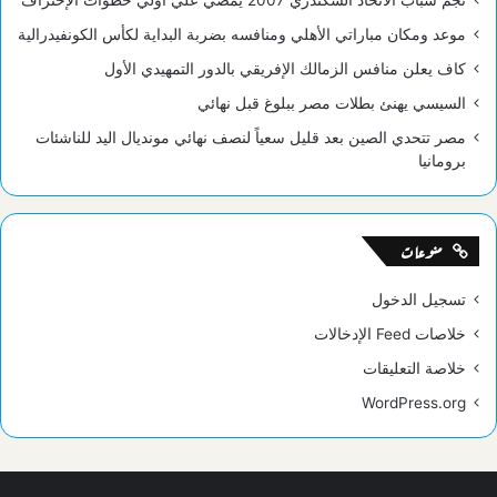
نجم شباب الاتحاد السكندري 2007 يمضي علي أولي خطوات الإحتراف
موعد ومكان مباراتي الأهلي ومنافسه بضربة البداية لكأس الكونفيدرالية
كاف يعلن منافس الزمالك الإفريقي بالدور التمهيدي الأول
السيسي يهنئ بطلات مصر ببلوغ قبل نهائي
مصر تتحدي الصين بعد قليل سعياً لنصف نهائي مونديال اليد للناشئات
برومانيا
منوعات
تسجيل الدخول
خلاصات Feed الإدخالات
خلاصة التعليقات
WordPress.org