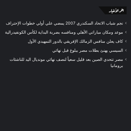
اخر الأخبار
نجم شباب الاتحاد السكندري 2007 يمضي علي أولي خطوات الإحتراف
موعد ومكان مباراتي الأهلي ومنافسه بضربة البداية لكأس الكونفيدرالية
كاف يعلن منافس الزمالك الإفريقي بالدور التمهيدي الأول
السيسي يهنئ بطلات مصر ببلوغ قبل نهائي
مصر تتحدي الصين بعد قليل سعياً لنصف نهائي مونديال اليد للناشئات
برومانيا