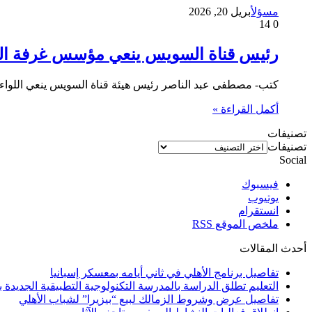
مسؤل
أبريل 20, 2026
14
0
رئيس قناة السويس ينعي مؤسس غرفة الملا
كتب- مصطفى عبد الناصر رئيس هيئة قناة السويس ينعي اللواء 
أكمل القراءة »
تصنيفات
تصنيفات
Social
فيسبوك
يوتيوب
انستقرام
ملخص الموقع RSS
أحدث المقالات
تفاصيل برنامج الأهلي في ثاني أيامه بمعسكر إسبانيا
التعليم تطلق الدراسة بالمدرسة التكنولوجية التطبيقية الجديدة بالإسكندرية و 4 مح
تفاصيل عرض وشروط الزمالك لبيع “بيزيرا” لشباب الأهلي