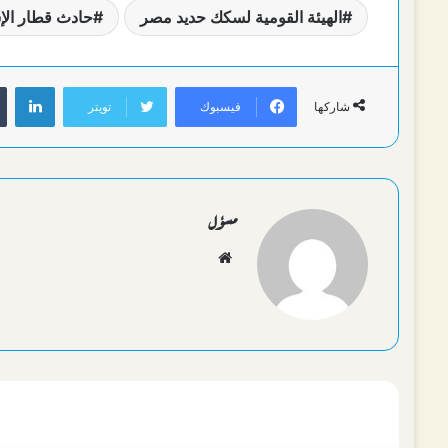
الهيئة القومية لسكك حديد مصر
حادث قطار الإ
لين
فيسبوك
تويتر
شاركها
مسؤل
موقع
الويب
أقرأ التالي