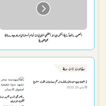
العميد رافعاً راية التحدي: لا أخشي الغيابات أمام أستراليا ويوجه رسالة
جماهيرية
مقالات ذات صلة
2 مليون جنيه من «الأوقاف» لدعم معاشات القراء سنويًا
مايو 20, 2023
رئيس حي غرب تشهد ندوة تث
لحقوق الانسان