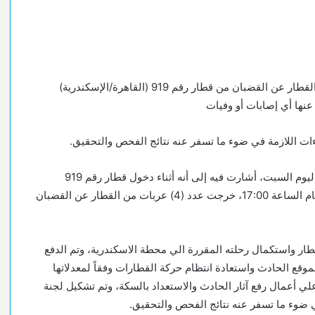
▪︎الهيئة القومية لسكك حديد مصر: خروج عدد (4) عربات من القطار عن القضبان من قطار رقم 919 (القاهرة/الإسكندرية)
عنها أي إصابات أو وفيات
ءات اللازمة في ضوء ما تسفر عنه نتائج الفحص والتحقيق.
أصدرت الهيئة القومية لسكك حديد مصر، بيانا اعلامياً، مساء اليوم السبت، أشارت فيه إلى أنه أثناء دخول قطار رقم 919
(القاهرة/الإسكندرية) إسباني مطور محطة كفر الزيات في تمام الساعة 17:00، خرجت عدد (4) عربات من القطار عن القضبان
طار واستكمال رحلته المقررة الي محطة الاسكندرية، وتم الدفع
وقع الحادث واستعادة انتظام حركة القطارات وفقاً لمعدلاتها
لي أعمال رفع آثار الحادث والاستعداد بالسكة، وتم تشكيل لجنة
ي ضوء ما تسفر عنه نتائج الفحص والتحقيق.