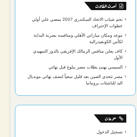
أحدث المقالات
نجم شباب الاتحاد السكندري 2007 يمضي علي أولي
خطوات الإحتراف
موعد ومكان مباراتي الأهلي ومنافسه بضربة البداية
لكأس الكونفيدرالية
كاف يعلن منافس الزمالك الإفريقي بالدور التمهيدي
الأول
السيسي يهنئ بطلات مصر ببلوغ قبل نهائي
مصر تتحدي الصين بعد قليل سعياً لنصف نهائي مونديال
اليد للناشئات برومانيا
منوعات
تسجيل الدخول