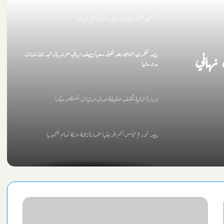
السيسي يهنئ بطلات مصر ببلوغ قبل نهائي
مصر تتحدي الصين بعد قليل سعياً لنصف نهائي مونديال اليد للناشئات
نهائي
برومانيا
وزارة المالية تكشف حقيقة صرف مرتبات أغسطس مبكراً
مصر تودع كأس أمم إفريقيا بخسارة ثالثة مزلة أمام نيجيريا
الشريف تستقبل مسئولي الأوليمبي لدعم النادي في أزمته
كاف يعلن منافس الزمالك الإفريقي بالدور التمهيدي الأول