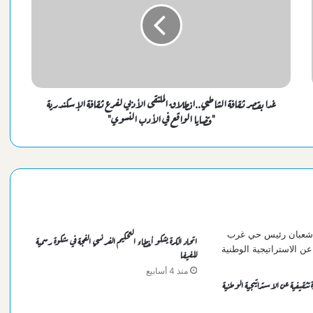
السيسي يهنئ بطلات مصر ببلوغ قبل نهائي
مصر تتحدي الصين بعد قليل سعياً لنصف نهائي مونديال اليد للناشئات
برومانيا
غدا بقصر ثقافة الشاطبي..انطلاق الملتقى الأدبي لفرع ثقافة الإسكندرية
"قضايا الواقع في الأدب النسوي"
وزارة المالية تكشف حقيقة صرف مرتبات أغسطس مبكراً
مصر تودع كأس أمم إفريقيا بخسارة ثالثة مزلة أمام نيجيريا
اتحاد الكرة يشكو أخطاء التحكيم الفرنسي الفجة في شكوة رسمية
للفيفا
منذ 4 أسابيع
قيفية عن الاستراتيجية الوطنية