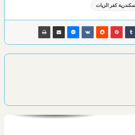
سكندرية كفر الزيات
السيسي يهنئ بطلات مصر ببلوغ قبل نهائي
كدإن
بينتيريست
ماسنجر
مشاركة عبر البريد
طباعة
مصر تتحدي الصين بعد قليل سعياً لنصف نهائي مونديال اليد للناشئات
برومانيا
وزارة المالية تكشف حقيقة صرف مرتبات أغسطس مبكراً
مصر تودع كأس أمم إفريقيا بخسارة ثالثة مزلة أمام نيجيريا
الشريف تستقبل مسئولي الأوليمبي لدعم النادي في أزمته
كاف يعلن منافس الزمالك الإفريقي بالدور التمهيدي الأول