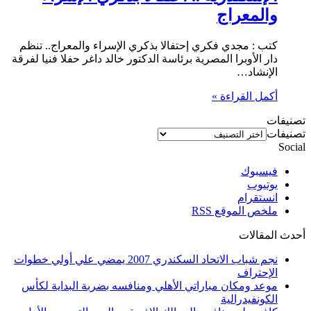
والمعراج
كتب : مجدي فكري إحتفالا بذكري الإسراء والمعراج.. تنظم
دار الأوبرا المصرية برئاسة الدكتور خالد داغر حفلا فنيا لفرقة
الإنشاد…
أكمل القراءة »
تصنيفات
تصنيفات
Social
فيسبوك
يوتيوب
انستقرام
ملخص الموقع RSS
أحدث المقالات
نجم شباب الاتحاد السكندري 2007 يمضي علي أولي خطوات
الإحتراف
موعد ومكان مباراتي الأهلي ومنافسه بضربة البداية لكأس
الكونفيدرالية