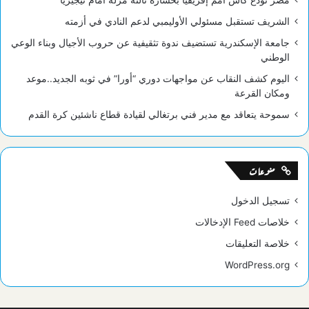
مصر تودع كأس أمم إفريقيا بخسارة ثالثة مزلة أمام نيجيريا
الشريف تستقبل مسئولي الأوليمبي لدعم النادي في أزمته
جامعة الإسكندرية تستضيف ندوة تثقيفية عن حروب الأجيال وبناء الوعي
الوطني
اليوم كشف النقاب عن مواجهات دوري “أورا” في ثوبه الجديد..موعد
ومكان القرعة
سموحة يتعاقد مع مدير فني برتغالي لقيادة قطاع ناشئين كرة القدم
منوعات
تسجيل الدخول
خلاصات Feed الإدخالات
خلاصة التعليقات
WordPress.org