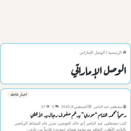
الرئيسية
/
الوصل الإماراتي
الوصل الإماراتي
اخبار عاجلة
مصطفى عبد الناصر
أغسطس 6, 2025
0
37
رسمياً محمد هشام “مودي”‎‏ يدعم صفوف رجال يد الأهلي
كتب-مصطفي عبد الناصر أتم خالد العوضي، مدير عام النشاط الرياضي
بالنادي الأهلي، التعاقد مع محمد هشام «مودي» قادماً من نادي…