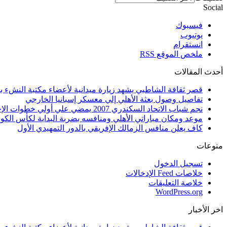
Social
فيسبوك
يوتيوب
انستقرام
ملخص الموقع RSS
أحدث المقالات
قصر ثقافة الشاطبي يشهد زيارة ميدانية لأعضاء مكتبة النشء بم
تفاصيل وصول بعثة الأهلي إلي معسكر إسبانيا الخارجي
نجم شباب الاتحاد السكندري 2007 يمضي علي أولي خطوات الإحتراف
موعد ومكان مباراتي الأهلي ومنافسه بضربة البداية لكأس الكونف
كاف يعلن منافس الزمالك الإفريقي بالدور التمهيدي الأول
منوعات
تسجيل الدخول
خلاصات Feed الإدخالات
خلاصة التعليقات
WordPress.org
اخر الأخبار