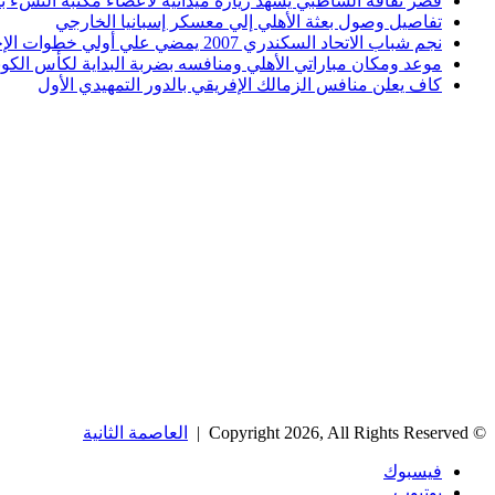
قصر ثقافة الشاطبي يشهد زيارة ميدانية لأعضاء مكتبة النشء بم
تفاصيل وصول بعثة الأهلي إلي معسكر إسبانيا الخارجي
نجم شباب الاتحاد السكندري 2007 يمضي علي أولي خطوات الإحتراف
موعد ومكان مباراتي الأهلي ومنافسه بضربة البداية لكأس الكونف
كاف يعلن منافس الزمالك الإفريقي بالدور التمهيدي الأول
© Copyright 2026, All Rights Reserved |
العاصمة الثانية
فيسبوك
يوتيوب