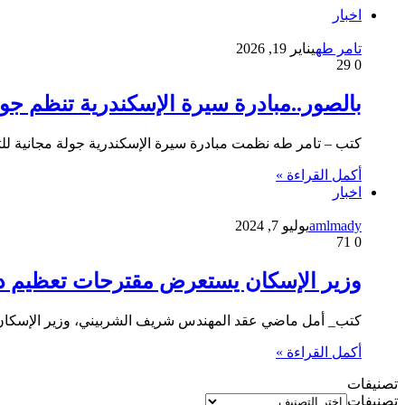
اخبار
تامر طه
يناير 19, 2026
29
0
بالصور..مبادرة سيرة الإسكندرية تنظم جو
كتب – تامر طه نظمت مبادرة سيرة الإسكندرية جولة مجانية للت
أكمل القراءة »
اخبار
amlmady
يوليو 7, 2024
71
0
وزير الإسكان يستعرض مقترحات تعظيم دور ا
كتب_ أمل ماضي عقد المهندس شريف الشربيني، وزير الإسكان وا
أكمل القراءة »
تصنيفات
تصنيفات