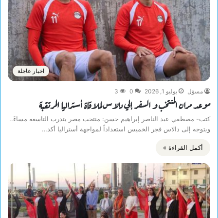
اخبار عاجلة
مسؤل
يوليو 1, 2026
0
3
موعد مران المنتخب و السفر إلي دالاس لملاقاة أستراليا المرتقبة
كتب- مصطفي عبد الناصر إبراهيم حسن: منتخب مصر يتدرب التاسعة مساءً..
ويتوجه إلى دالاس فجر الخميس استعداداً لمواجهة أستراليا أكد…
أكمل القراءة »