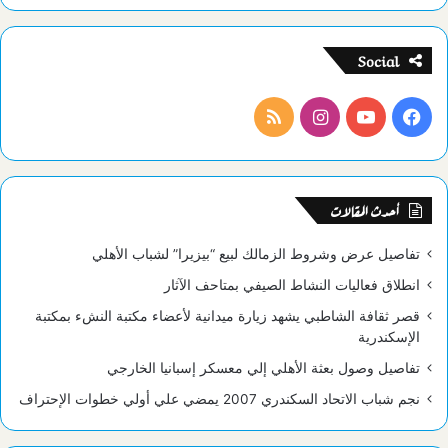
Social
فيسبوك
يوتيوب
انستقرام
ملخص
الموقع
RSS
أحدث المقالات
تفاصيل عرض وشروط الزمالك لبيع “بيزيرا” لشباب الأهلي
انطلاق فعاليات النشاط الصيفي بمتاحف الآثار
قصر ثقافة الشاطبي يشهد زيارة ميدانية لأعضاء مكتبة النشء بمكتبة
الإسكندرية
تفاصيل وصول بعثة الأهلي إلي معسكر إسبانيا الخارجي
نجم شباب الاتحاد السكندري 2007 يمضي علي أولي خطوات الإحتراف