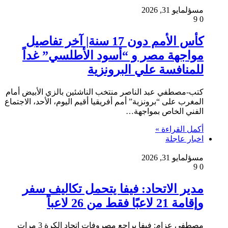
مسؤل
مايو 31, 2026
9
0
كأس الأمم دون 17 سنة| آخر تفاصيل
مواجهة مصر و “أسود الأطلسي” غداً
للمنافسة علي البرونزية
كتب-مصطفي عبد الناصر منتخب الناشئين بالزي الأبيض أمام
المغرب على “برونزية” أمم أفريقيا أقيم اليوم، الأحد، الاجتماع
الفني الخاص بمواجهة…
أكمل القراءة »
اخبار عاجلة
مسؤل
مايو 31, 2026
9
0
مدير الاتحاد: فيفا يتحمل تكاليف سفر
وإقامة 21 لاعبًا فقط من 26 لاعباً
مصطفى عزام: فيفا يراجع مصروفات اتحاد الكرة 3 مرات