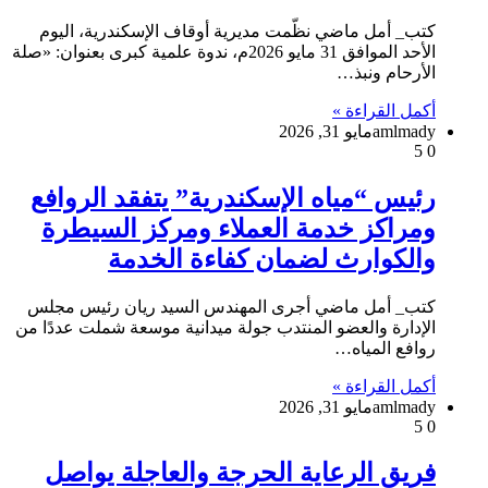
كتب_ أمل ماضي نظّمت مديرية أوقاف الإسكندرية، اليوم
الأحد الموافق 31 مايو 2026م، ندوة علمية كبرى بعنوان: «صلة
الأرحام ونبذ…
أكمل القراءة »
amlmady
مايو 31, 2026
5
0
رئيس “مياه الإسكندرية” يتفقد الروافع
ومراكز خدمة العملاء ومركز السيطرة
والكوارث لضمان كفاءة الخدمة
كتب_ أمل ماضي أجرى المهندس السيد ريان رئيس مجلس
الإدارة والعضو المنتدب جولة ميدانية موسعة شملت عددًا من
روافع المياه…
أكمل القراءة »
amlmady
مايو 31, 2026
5
0
فريق الرعاية الحرجة والعاجلة يواصل