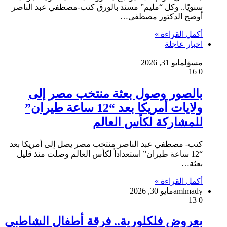
سنويًا.. وكل “مليم” مسند بالورق كتب-مصطفي عبد الناصر
أوضح الدكتور مصطفى…
أكمل القراءة »
اخبار عاجلة
مسؤل
مايو 31, 2026
16
0
بالصور وصول بعثة منتخب مصر إلى
ولايات أمريكا بعد “12 ساعة طيران”
للمشاركة لكأس العالم
كتب- مصطفي عبد الناصر منتخب مصر يصل إلى أمريكا بعد
“12 ساعة طيران” استعداداً لكأس العالم وصلت منذ قليل
بعثة…
أكمل القراءة »
amlmady
مايو 30, 2026
13
0
بعروض فلكلورية.. فرقة أطفال الشاطبي