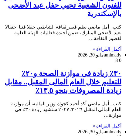
للفنون الشعبية تحيي حفل عيد الأضحى
بالإسكندرية
كتب_ أمل ماضي نظم قصر ثقافة الشاطبي حفلا فنيا احتفالا
بعيد الأضحى المبارك، ضمن أجندة فعاليات الهيئة العامة
لقصور الثقافة…
أكمل القراءة »
amlmady
مايو 30, 2026
8
0
٣٠٪ زيادة فى موازنة الصحة و٢٠٪
للتعليم خلال العام المالى المقبل.. مقابل
زيادة المصروفات بنحو ١٣,٥٪
كتب_ أمل ماضي أكد أحمد كجوك وزير المالية، أن موازنة
العام المالى المقبل ٢٠٢٦/ ٢٠٢٧ ستشهد زيادة ٣٠٪؜ فى
موازنة…
أكمل القراءة »
amlmady
مايو 30, 2026