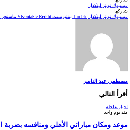
فيسبوك
تويتر
لينكدإن
شاركها
فيسبوك
تويتر
لينكدإن
بينتيريست
ماسنجر
م
مصطفى عبد الناصر
أقرأ التالي
اخبار عاجلة
منذ يوم واحد
موعد ومكان مباراتي الأهلي ومنافسه بضربة الب