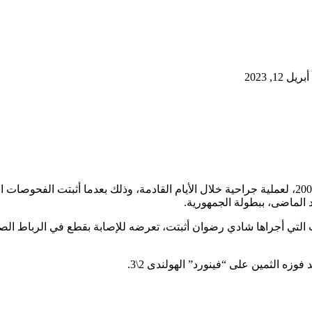
12, 2023
يخضع شادي رضوان، لاعب فريق الشباب لكرة القدم بالأهلي مواليد 2001، لعملية جراحية خلال الأيام القا
 الماضى، ببطولة الجمهورية.
 التي أجراها شادي رضوان أثبتت، تعرضه للإصابة بقطع في الرباط ال
فوزه الثمين على “فينورد” الهولندى 2\3.