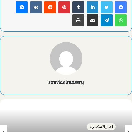
لينكدإن
بينتيريست
ماسنجر
واتساب
تيلقرام
مشاركة عبر البريد
طباعة
somiaelmassry
اخبار الاسكندرية