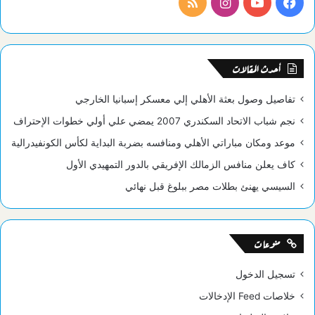
فيسبوك
يوتيوب
انستقرام
ملخص
الموقع
RSS
أحدث المقالات
تفاصيل وصول بعثة الأهلي إلي معسكر إسبانيا الخارجي
نجم شباب الاتحاد السكندري 2007 يمضي علي أولي خطوات الإحتراف
موعد ومكان مباراتي الأهلي ومنافسه بضربة البداية لكأس الكونفيدرالية
كاف يعلن منافس الزمالك الإفريقي بالدور التمهيدي الأول
السيسي يهنئ بطلات مصر ببلوغ قبل نهائي
منوعات
تسجيل الدخول
خلاصات Feed الإدخالات