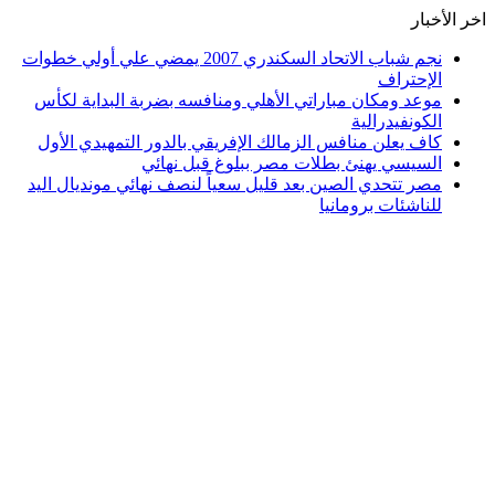
اخر الأخبار
نجم شباب الاتحاد السكندري 2007 يمضي علي أولي خطوات
الإحتراف
موعد ومكان مباراتي الأهلي ومنافسه بضربة البداية لكأس
الكونفيدرالية
كاف يعلن منافس الزمالك الإفريقي بالدور التمهيدي الأول
السيسي يهنئ بطلات مصر ببلوغ قبل نهائي
مصر تتحدي الصين بعد قليل سعياً لنصف نهائي مونديال اليد
للناشئات برومانيا