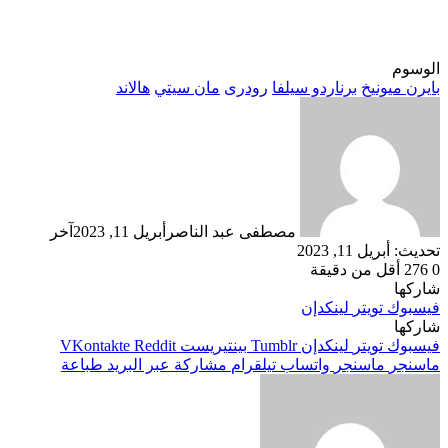
الوسوم
بايرن ميونيخ
برناردو سيلفا
رودرى
مان سيتي
هالاند
مصطفى عبد الناصر
أبريل 11, 2023
آخر
تحديث: أبريل 11, 2023
0
276
أقل من دقيقة
شاركها
فيسبوك
تويتر
لينكدإن
شاركها
فيسبوك
تويتر
لينكدإن
بينتيريست
ماسنجر
ماسنجر
واتساب
تيلقرام
مشاركة عبر البريد
طباعة