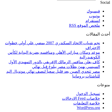
Social
فيسبوك
يوتيوب
انستقرام
ملخص الموقع RSS
أحدث المقالات
نجم شباب الاتحاد السكندري 2007 يمضي علي أولي خطوات
الإحتراف
موعد ومكان مباراتي الأهلي ومنافسه بضربة البداية لكأس
الكونفيدرالية
كاف يعلن منافس الزمالك الإفريقي بالدور التمهيدي الأول
السيسي يهنئ بطلات مصر ببلوغ قبل نهائي
مصر تتحدي الصين بعد قليل سعياً لنصف نهائي مونديال اليد
للناشئات برومانيا
منوعات
تسجيل الدخول
خلاصات Feed الإدخالات
خلاصة التعليقات
WordPress.org