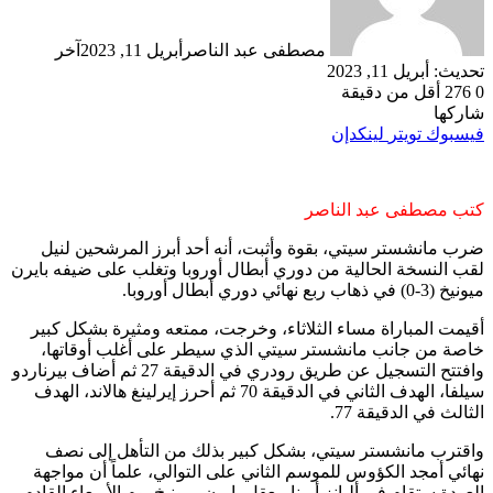
مصطفى عبد الناصر
أبريل 11, 2023
آخر
تحديث: أبريل 11, 2023
0
276
أقل من دقيقة
شاركها
فيسبوك
تويتر
لينكدإن
كتب مصطفى عبد الناصر
ضرب مانشستر سيتي، بقوة وأثبت، أنه أحد أبرز المرشحين لنيل
لقب النسخة الحالية من دوري أبطال أوروبا وتغلب على ضيفه بايرن
ميونيخ (3-0) في ذهاب ربع نهائي دوري أبطال أوروبا.
أقيمت المباراة مساء الثلاثاء، وخرجت، ممتعه ومثيرة بشكل كبير
خاصة من جانب مانشستر سيتي الذي سيطر على أغلب أوقاتها،
وافتتح التسجيل عن طريق رودري في الدقيقة 27 ثم أضاف بيرناردو
سيلفا، الهدف الثاني في الدقيقة 70 ثم أحرز إيرلينغ هالاند، الهدف
الثالث في الدقيقة 77.
واقترب مانشستر سيتي، بشكل كبير بذلك من التأهل إلى نصف
نهائي أمجد الكؤوس للموسم الثاني على التوالي، علماً أن مواجهة
العودة ستقام في أليانز أرينا معقل بايرن ميونيخ يوم الأربعاء القادم.