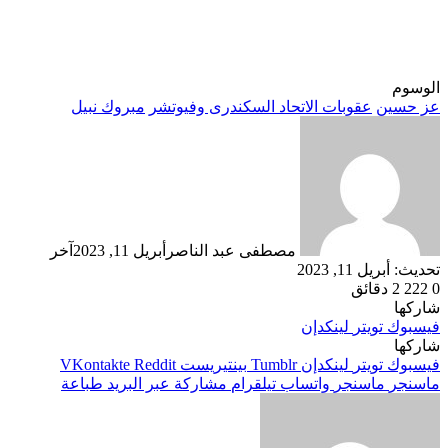
الوسوم
عز حسين
عقوبات الاتحاد السكندرى وفيوتشر
مبروك نبيل
مصطفى عبد الناصر
أبريل 11, 2023
آخر
تحديث: أبريل 11, 2023
0
222
2 دقائق
شاركها
فيسبوك
تويتر
لينكدإن
شاركها
فيسبوك
تويتر
لينكدإن
بينتيريست
ماسنجر
ماسنجر
واتساب
تيلقرام
مشاركة عبر البريد
طباعة