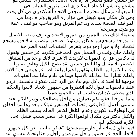
مشجع وعاشق للاتحاد السكندرى لعب بفريق الشباب فى
السبعينات،ومثال محترم لمشجعى الاتحاد السكندرى فى كل وقت
وفى كل مكان وهو لايبخل فى مؤازارة الفريق وتراه دوما فى
المواقف الصعبة يساند ويدعم الفريق وهو صاحب مواقف داعمة
وواضحة وصريحة”.
مضيفاً: لذلك يحبه الجميع من جمهور الاتحاد ويعرف معدنه الاصيل
انه بدرجة مشجع سواء كان مسئولا وصاحب منصب ام لا فهو مشجع
للاتحاد اولا واخيرا وهو دوما يتعرض للعقوبات لهذه الصراحة
ولذلك حان وقت رد الجميل من الجماهير لتكريم عز حسين ونقول
له ياكابتن عز ان العقوبات لاتزيدك الا شرفا لانك واحد من العشاق
للاخضر بلا مقابل وكلنا عز حسين لقد طفح الكيل وفاض صبرنا
وعانينا كثيرا من الظلم ونقول لكم ان اعتراض عز هو فى قمة الادب
ولذلك تقبلوا منا معاملة بالاسوا فيما هو قادم مادامت العقوبات
موجهة لنا اصلا فى كل يوم بدلا من الرد على شكوانا بالحسنى تردوا
علينا بالعقوبات نقول لكم انتظروا من جمهور الاتحاد الاسوا والحكم
الذى يخطى لابد ان يحاسب امام الجميع عمداً.
متماً: مرحبا بعقوباتكم تعملون من اجل مصالحكم وشركاتكم تحت
مسمى العمل التطوعى وتحملت الجماهير عبثكم باقدارها من اخفاق
فى البطولات الكبرى وعدم التاهل لكاس العالم بسبب الظلم
والكيل باكثر من مكيال اوقفوا الكرة فى مصر بسبب فشل اتحاد
الكرة فضحكم الله”.
فيما علق (إسلام أبو فارس-مشجع): “شكرا بالنيابة عن كل جمهور
الاتحاد للحج عز حسين راجل من ضهر راجل واحنا بنحبك عشان انت