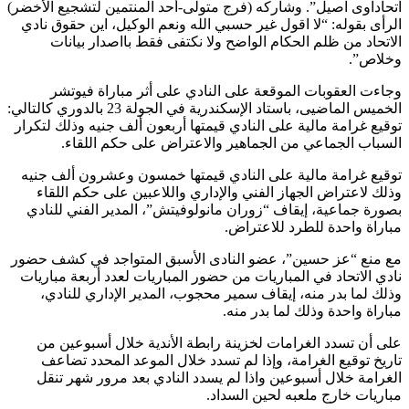
اتحاداوى اصيل”. وشاركه (فرج متولى-أحد المنتمين لتشجيع الأخضر)
الرأى بقوله: “لا اقول غير حسبي الله ونعم الوكيل، اين حقوق نادي
الاتحاد من ظلم الحكام الواضح ولا نكتفى فقط بااصدار بيانات
وخلاص”.
وجاءت العقوبات الموقعة على النادي على أثر مباراة فيوتشر
الخميس الماضيى، باستاد الإسكندرية في الجولة 23 بالدوري كالتالي:
توقيع غرامة مالية على النادي قيمتها أربعون ألف جنيه وذلك لتكرار
السباب الجماعي من الجماهير والاعتراض على حكم اللقاء.
توقيع غرامة مالية على النادي قيمتها خمسون وعشرون ألف جنيه
وذلك لاعتراض الجهاز الفني والإداري واللاعبين على حكم اللقاء
بصورة جماعية، إيقاف “زوران مانولوفيتش”، المدير الفني للنادي
مباراة واحدة للطرد للاعتراض.
مع منع “عز حسين”، عضو النادى الأسبق المتواجد في كشف حضور
نادي الاتحاد في المباريات من حضور المباريات لعدد أربعة مباريات
وذلك لما بدر منه، إيقاف سمير محجوب، المدير الإداري للنادي،
مباراة واحدة وذلك لما بدر منه.
على أن تسدد الغرامات لخزينة رابطة الأندية خلال أسبوعين من
تاريخ توقيع الغرامة، وإذا لم تسدد خلال الموعد المحدد تضاعف
الغرامة خلال أسبوعين واذا لم يسدد النادي بعد مرور شهر تنقل
مباريات خارج ملعبه لحين السداد.