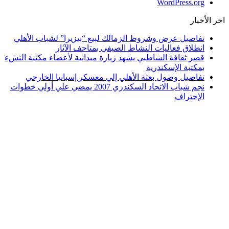
WordPress.org
اخر الأخبار
تفاصيل عرض وشروط الزمالك لبيع “بيزيرا” لشباب الأهلي
انطلاق فعاليات النشاط الصيفي بمتاحف الآثار
قصر ثقافة الشاطبي يشهد زيارة ميدانية لأعضاء مكتبة النشء
بمكتبة الإسكندرية
تفاصيل وصول بعثة الأهلي إلي معسكر إسبانيا الخارجي
نجم شباب الاتحاد السكندري 2007 يمضي علي أولي خطوات
الإحتراف