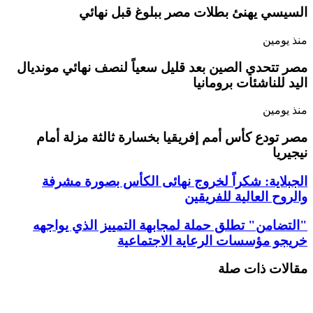
السيسي يهنئ بطلات مصر ببلوغ قبل نهائي
منذ يومين
مصر تتحدي الصين بعد قليل سعياً لنصف نهائي مونديال
اليد للناشئات برومانيا
منذ يومين
مصر تودع كأس أمم إفريقيا بخسارة ثالثة مزلة أمام
نيجيريا
الجبلاية: شكراً لخروج نهائى الكأس بصورة مشرفة
والروح العالية للفريقين
"التضامن" تطلق حملة لمجابهة التمييز الذي يواجهه
خريجو مؤسسات الرعاية الاجتماعية
مقالات ذات صلة