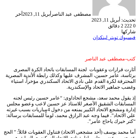
مصطفى عبد الناصر
أبريل 11, 2023
آخر
تحديث: أبريل 11, 2023
0
222
2 دقائق
شاركها
فيسبوك
تويتر
لينكدإن
كتب-مصطفى عبد الناصر
أثارت قرارات وعقوبات لجنة المسابقات باتحاد الكرة المصرى
برئاسة، عامر حسين، المشرف عليها وكذلك رابطة الأندية المصرية
المحترفة لكرة القدم على نادي الاتحاد السكندري مؤخراً، استياء
وغضب جماهير الاتحاد والإسكندرية.
إذ يقول محمد سعد، مشجع اتحاداوى: “عامر حسين رئيس لجنه
المسابقات الشقيق الأصغر للاستاذ عز حسين لاعب وعضو مجلس
إدارة ومشجع الاتحاد الكبير يمنعه من دخول 4مباريات بسبب غيرته
علي الاتحاد”. فيما وجه عبد الرازق محمد، لوماً للمسابقات برسالة:
“كتر خيرك ياحاج عامر”.
أما محمد يوسف (أحد مشجعى الاتحاد) فتناول العقوبات قائلاً: ” الحج
عز حسين عضو مجلس ادارة نادى الاتحاد السكندرى السابق هو