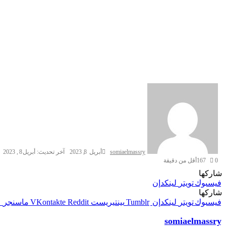
somiaelmassry
أبريل 8, 2023
آخر تحديث: أبريل 8, 2023
0
167
أقل من دقيقة
شاركها
فيسبوك
تويتر
لينكدإن
شاركها
فيسبوك
تويتر
لينكدإن
بينتيريست
ماسنجر
somiaelmassry