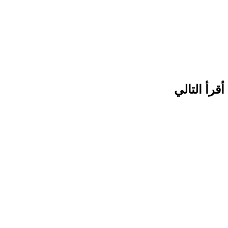
أقرأ التالي
اخبار
منذ يومين
وزارة المالية تكشف حقيقة صرف م