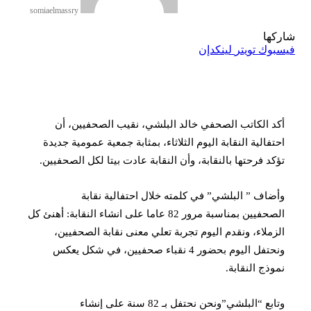
somiaelmassry
شاركها
فيسبوك
تويتر
لينكدإن
أكد الكاتب الصحفي خالد البلشي، نقيب الصحفيين، أن
احتفالية النقابة اليوم الثلاثاء، بمثابة جمعية عمومية جديدة
تؤكد فرحتها بالنقابة، وأن النقابة عادت بيتا لكل الصحفيين.
وأضاف ” البلشي” في كلمته خلال احتفالية نقابة
الصحفيين بمناسبة مرور 82 عاما على انشاء النقابة: أهنئ كل
الزملاء، ونقدم اليوم تجربة تعلي معنى نقابة الصحفيين،
ونحتفل اليوم بحضور 4 نقباء صحفيين، في شكل يعكس
نموذج النقابة.
وتابع “البلشي”ونحن نحتفل بـ 82 سنة على إنشاء