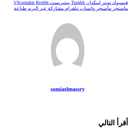
فيسبوك
تويتر
لينكدإن
بينتيريست
ماسنجر
ماسنجر
واتساب
تيلقرام
مشاركة عبر البريد
طباعة
somiaelmassry
أقرأ التالي