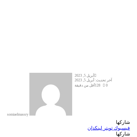
أبريل 5, 2023
آخر تحديث: أبريل 5, 2023
0
128
أقل من دقيقة
somiaelmassry
شاركها
فيسبوك
تويتر
لينكدإن
شاركها