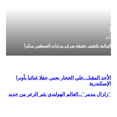
بار
يام
رة المالية تكشف حقيقة صرف مرتبات أغسطس مبكراً
الأحد المقبل..علي الحجار يحيي حفلا غنائيا بأوبرا
الإسكندرية
"زلزال مدمر"...العالم الهولندي يثير الزعر من جديد